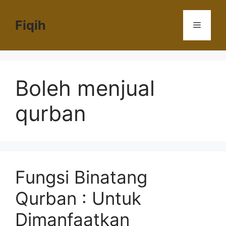
Langsung
ke
Fiqih
Menu
isi
Boleh menjual
qurban
Fungsi Binatang
Qurban : Untuk
Dimanfaatkan