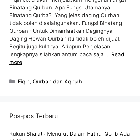
Binatang Qurban. Apa Fungsi Utamanya
Binatang Qurba?. Yang jelas daging Qurban
tidak boleh disalahgunakan. Fungsi Binatang
Qurban : Untuk Dimanfaatkan Dagingnya
Daging Hewan Qurban itu tidak boleh dijual.
Begitu juga kulitnya. Adapun Penjelasan
lengkapnya silahkan antum baca saja …
Read
more
Kategori
Fiqih
,
Qurban dan Aqiqah
Pos-pos Terbaru
Rukun Shalat : Menurut Dalam Fathul Qorib Ada