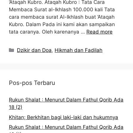
‘Ataqah Kubro. Ataqah Kubro : Tata Cara
Membaca Surat al-Ikhlash 100.000 kali Tata
cara membaca surat Al-Ikhlash buat ‘Ataqah
Kubro. Dalam Pada ini kami akan sampaikan
tata caranya. Oleh karenanya …
Read more
Kategori
Dzikir dan Doa
,
Hikmah dan Fadilah
Pos-pos Terbaru
Rukun Shalat : Menurut Dalam Fathul Qorib Ada
18 (2)
Khitan; Berkhitan bagi laki-laki dan hukumnya
Rukun Shalat : Menurut Dalam Fathul Qorib Ada