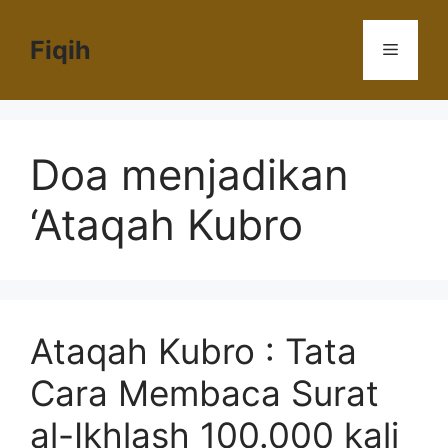
Langsung
ke
Fiqih
Menu
isi
Doa menjadikan
‘Ataqah Kubro
Ataqah Kubro : Tata
Cara Membaca Surat
al-Ikhlash 100.000 kali