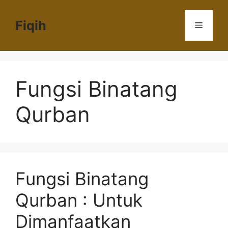
Langsung
ke
Fiqih
Menu
isi
Fungsi Binatang
Qurban
Fungsi Binatang
Qurban : Untuk
Dimanfaatkan