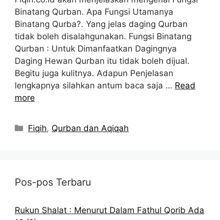
Binatang Qurban. Apa Fungsi Utamanya
Binatang Qurba?. Yang jelas daging Qurban
tidak boleh disalahgunakan. Fungsi Binatang
Qurban : Untuk Dimanfaatkan Dagingnya
Daging Hewan Qurban itu tidak boleh dijual.
Begitu juga kulitnya. Adapun Penjelasan
lengkapnya silahkan antum baca saja …
Read
more
Kategori
Fiqih
,
Qurban dan Aqiqah
Pos-pos Terbaru
Rukun Shalat : Menurut Dalam Fathul Qorib Ada