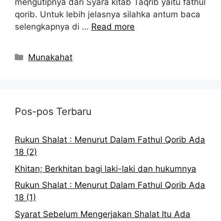
mengutipnya dari Syara kitab Taqrib yaitu fathul
qorib. Untuk lebih jelasnya silahka antum baca
selengkapnya di …
Read more
Kategori
Munakahat
Pos-pos Terbaru
Rukun Shalat : Menurut Dalam Fathul Qorib Ada
18 (2)
Khitan; Berkhitan bagi laki-laki dan hukumnya
Rukun Shalat : Menurut Dalam Fathul Qorib Ada
18 (1)
Syarat Sebelum Mengerjakan Shalat Itu Ada