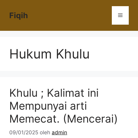
Langsung
ke
Fiqih
Menu
isi
Hukum Khulu
Khulu ; Kalimat ini
Mempunyai arti
Memecat. (Mencerai)
09/01/2025
oleh
admin