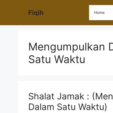
Langsung
ke
Fiqih
Home
isi
Mengumpulkan D
Satu Waktu
Shalat Jamak : (Me
Dalam Satu Waktu)