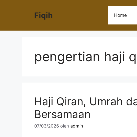
Langsung
ke
Fiqih
Home
isi
pengertian haji q
Haji Qiran, Umrah d
Bersamaan
07/03/2026
oleh
admin