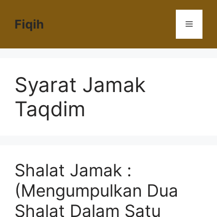
Langsung
ke
Fiqih
Menu
isi
Syarat Jamak
Taqdim
Shalat Jamak :
(Mengumpulkan Dua
Shalat Dalam Satu