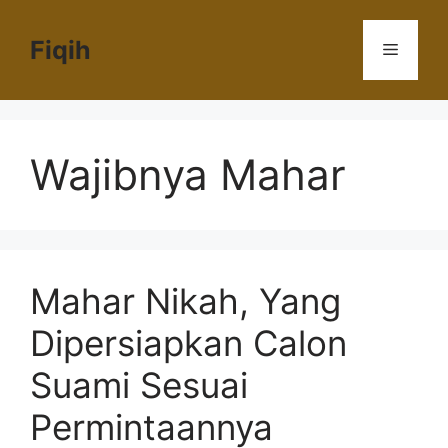
Langsung
ke
Fiqih
Menu
isi
Wajibnya Mahar
Mahar Nikah, Yang
Dipersiapkan Calon
Suami Sesuai
Permintaannya