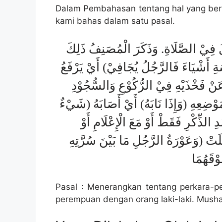
Dalam Pembahasan tentang hal yang berb
kami bahas dalam satu pasal.
َ فِيْ الصَّلَاةِ. وَذَكَرَ الْمُصَنِفُ ذَلِكَ
ِ أَشْيَاءَ فَالرَّجُلُ يُجَافِيْ) أَيْ يَرْفَعُ
(عَنْ فَخْذَيْهِ فِيْ الرُّكُوْعِ وَالسُّجُوْدِ
َوْضِعِهِ (وَإِذَا نَابَهُ) أَيْ أَصَابَهُ (شَيْءٌ
لذِّكْرِ فَقَطْ أَوْ مَعَ الْإِعْلَامِ أَوْ
لَتْ (وَعَوْرَةُ الرَّجُلِ مَا بَيْنَ سُرَّتِهِ
وْقَهُمَا
Pasal : Menerangkan tentang perkara-p
perempuan dengan orang laki-laki. Musha