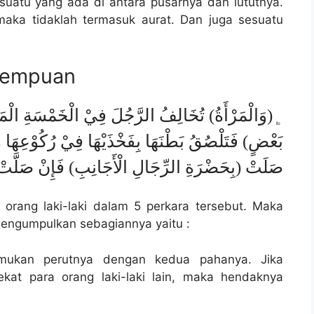
sesuatu yang ada di antara pusarnya dan lututnya.
maka tidaklah termasuk aurat. Dan juga sesuatu
erempuan
﯁(وَالْمَرْأَةُ) تُخَالِفُ الرَّجُلَ فِيْ الْخَمْسَةِ الْمَذْك
بَعْضٍ) فَتَلْصُقُ بَطْنَهَا بِفَخْذَيْهَا فِيْ رُكُوْعِهَا
صَلَتْ (بِحَضْرَةِ الرِّجَالِ الْأَجَانِبِ) فَإِنْ صَلَّتْ 
rang laki-laki dalam 5 perkara tersebut. Maka
engumpulkan sebagiannya yaitu :
emukan perutnya dengan kedua pahanya. Jika
kat para orang laki-laki lain, maka hendaknya