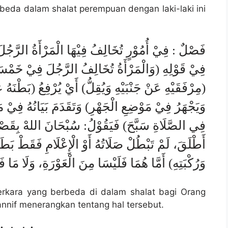
eda dalam shalat perempuan dengan laki-laki ini
فَصْلٌ : فِيْ أُمُوْرٍ تُخَالِفُ فِيْهَا الْمَرْأَةُ الرَّجُل
فِيْ قَوْلِهِ (وَالْمَرْأَةُ تُخَالِفُ الرَّجُلَ فِيْ خَمْسَة
مِرْفَقَيْهِ عَنْ جَنْبَيْهِ وَيُقِلُّ) أَيْ يُرْفِعُ (بَطْنَهُ 
وَيَجْهَرُ فِيْ مَوْضِعِ الْجَهْرِ) وَتَقَدَمَ بَيَانُهُ فِيْ م
فِي الصَّلَاةِ سَبَّحَ) فَيَقُوْلُ: سُبْحَانَ اللهْ بِقَصْدِ ا
أَطْلَقَ، لَمْ تَبْطُلْ صَلَاتُهُ أَوْ الْإِعْلَامِ فَقَطْ بَطَ
وَرُكْبَتِهِ) أَمَّا هُمَا فَلَيْسَا مِنَ الْعَوْرَةِ، وَلَا مَا فَ
erkara yang berbeda di dalam shalat bagi Orang
nnif menerangkan tentang hal tersebut.