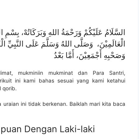
السَّلَامُ عَلَيْكُمْ وَرَحْمَةُ اللهِ وَبَرَكَاتُهْ، بِسْمِ ا
الْعَالَمِيْنَ، وَصَلَّى اللهُ وَسَلَّمَ عَلَى النَّبِيِّ الْكَ
وَصَحْبِهِ أَجْمَعِيْنَ، أَمَّا بَعْدُ
mat, mukminiin mukminat dan Para Santri,
kuit ini kami bahas sesuai yang kami ketahui
 qorib.
 uraian ini tidak berkenan. Baiklah mari kita baca
puan Dengan Laki-laki