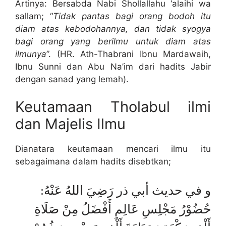
Artinya: Bersabda Nabi Shollallahu ‘alaihi wa
sallam; “
Tidak pantas bagi orang bodoh itu
diam atas kebodohannya, dan tidak syogya
bagi orang yang berilmu untuk diam atas
ilmunya
”. (HR. Ath-Thabrani Ibnu Mardawaih,
Ibnu Sunni dan Abu Na’im dari hadits Jabir
dengan sanad yang lemah).
Keutamaan Tholabul ilmi
dan Majelis Ilmu
Dianatara keutamaan mencari ilmu itu
sebagaimana dalam hadits disebtkan;
و في حديث أبي ذر رَضِيَ اللهُ عَنْهُ:
حُضُوْرُ مَجْلِسِ عَالِمِ أَفْضَلُ مِنْ صَلَاةِ