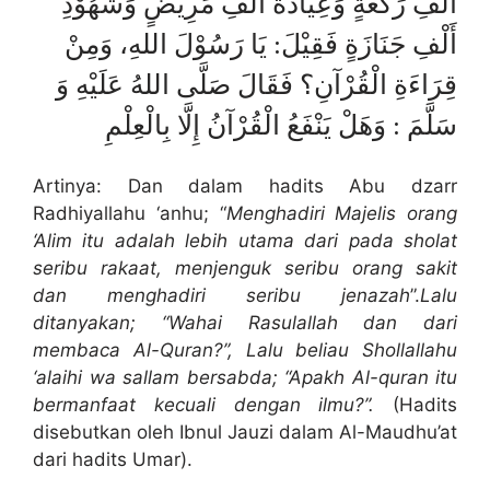
أَلْفِ رَكْعَةٍ وَعِيَادَةَ أَلْفِ مَرِيْضٍ وَشُهُوْدِ
أَلْفِ جَنَازَةٍ فَقِيْلَ: يَا رَسُوْلَ اللهِ، وَمِنْ
قِرَاءَةِ الْقُرْآنِ؟ فَقَالَ صَلَّى اللهُ عَلَيْهِ وَ
سَلَّمَ : وَهَلْ يَنْفَعُ الْقُرْآنُ إِلَّا بِالْعِلْمِ
Artinya: Dan dalam hadits Abu dzarr
Radhiyallahu ‘anhu; “
Menghadiri Majelis orang
‘Alim itu adalah lebih utama dari pada sholat
seribu rakaat, menjenguk seribu orang sakit
dan menghadiri seribu jenazah
”.
Lalu
ditanyakan; “Wahai Rasulallah dan dari
membaca Al-Quran?”, Lalu beliau Shollallahu
‘alaihi wa sallam bersabda; “Apakh Al-quran itu
bermanfaat kecuali dengan ilmu?”.
(Hadits
disebutkan oleh Ibnul Jauzi dalam Al-Maudhu’at
dari hadits Umar).