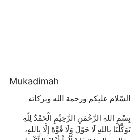
Mukadimah
السّلام عليكم ورحمة الله وبركاته
بِسْمِ اللهِ الرَّحْمَنِ الرَّحِيْمِ الْحَمْدُ لِلّٰهِ
تَوَكَّلْنَا بِاللهِ لَا حَوْلَ وَلَا قُوَّةَ إِلَّا بِاللهِ،