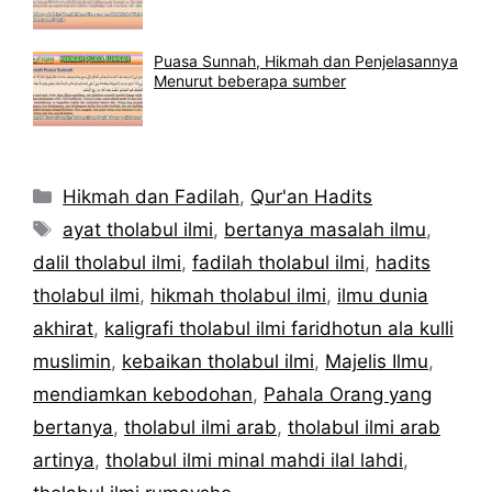
Puasa Sunnah, Hikmah dan Penjelasannya
Menurut beberapa sumber
Kategori
Hikmah dan Fadilah
,
Qur'an Hadits
Tag
ayat tholabul ilmi
,
bertanya masalah ilmu
,
dalil tholabul ilmi
,
fadilah tholabul ilmi
,
hadits
tholabul ilmi
,
hikmah tholabul ilmi
,
ilmu dunia
akhirat
,
kaligrafi tholabul ilmi faridhotun ala kulli
muslimin
,
kebaikan tholabul ilmi
,
Majelis Ilmu
,
mendiamkan kebodohan
,
Pahala Orang yang
bertanya
,
tholabul ilmi arab
,
tholabul ilmi arab
artinya
,
tholabul ilmi minal mahdi ilal lahdi
,