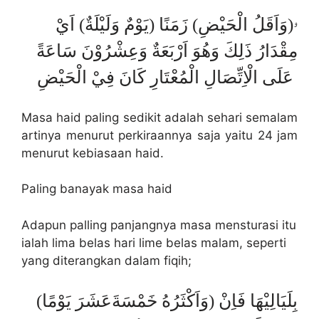
ۥ(وَاَقَلُ الْحَيْضِ) زَمَنًا (يَوْمٌ وَلَيْلَةٌ) اَيْ
مِقْدَارُ ذَلِكَ وَهُوَ اَرْبَعَةٌ وَعِشْرُوْنَ سَاعَةً
عَلَى الْاِتِّصَالِ الْمُعْتَارِ كَانَ فِيْ الْحَيْضِ
Masa haid paling sedikit adalah sehari semalam
artinya menurut perkiraannya saja yaitu 24 jam
menurut kebiasaan haid.
Paling banayak masa haid
Adapun palling panjangnya masa mensturasi itu
ialah lima belas hari lime belas malam, seperti
yang diterangkan dalam fiqih;
(وَاَكْثَرُهُ خَمْسَةَعَشَرَ يَوْمًا) بِلَيَالِيْهَا فَاِنْ