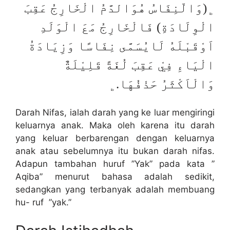
﯁(وَالّنِفَاسُ هُوَالدَّمُ الْخَارِجُ عَقِبَ
الْوِلَادَةِ) فَالْخَارِجُ مَعَ الْوَلَدِ
اَوْقَبْلَهُ لَايُسَمَّى نِفَاسًا وَزِيَادَةُ
الْيَاءِ فِيْ عَقِبَ لُغَةً قَلِيْلَةٌ
وَالْاَكْثَرُ حَذْفُهَا.﯁
Darah Nifas, ialah darah yang ke luar mengiringi
keluarnya anak. Maka oleh karena itu darah
yang keluar berbarengan dengan keluarnya
anak atau sebelumnya itu bukan darah nifas.
Adapun tambahan huruf ”Yak” pada kata ”
Aqiba” menurut bahasa adalah sedikit,
sedangkan yang terbanyak adalah membuang
hu- ruf ”yak.”