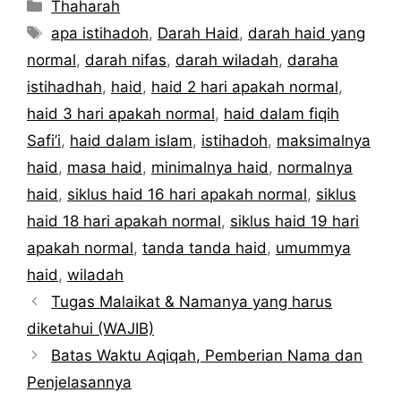
Kategori
Thaharah
Tag
apa istihadoh
,
Darah Haid
,
darah haid yang
normal
,
darah nifas
,
darah wiladah
,
daraha
istihadhah
,
haid
,
haid 2 hari apakah normal
,
haid 3 hari apakah normal
,
haid dalam fiqih
Safi’i
,
haid dalam islam
,
istihadoh
,
maksimalnya
haid
,
masa haid
,
minimalnya haid
,
normalnya
haid
,
siklus haid 16 hari apakah normal
,
siklus
haid 18 hari apakah normal
,
siklus haid 19 hari
apakah normal
,
tanda tanda haid
,
umummya
haid
,
wiladah
Tugas Malaikat & Namanya yang harus
diketahui (WAJIB)
Batas Waktu Aqiqah, Pemberian Nama dan
Penjelasannya