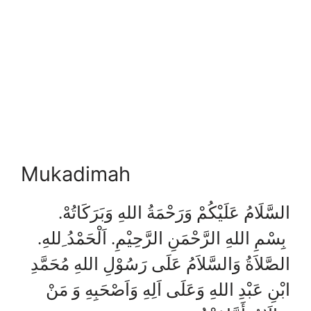
Mukadimah
السَّلَامُ عَلَيْكُمْ وَرَحْمَةُ اللهِ وَبَرَكَاتُهْ.
بِسْمِ اللهِ الرَّحْمَنِ الرَّحِيْمِ. اَلْحَمْدُ ِللهِ.
الصَّلاَةُ وَالسَّلاَمُ عَلَى رَسُوْلِ اللهِ مُحَمَّدِ
ابْنِ عَبْدِ اللهِ وَعَلَى اَلِهِ وَاَصْحَبِهِ وَ مَنْ