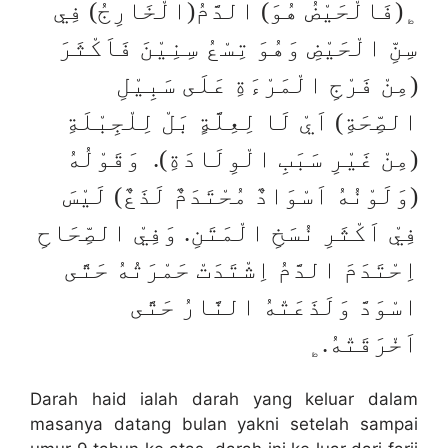
﯁(فَالْحَيْضُ هُوَ) الدَّمُ(الْخَارِجُ) فِي
سِنِّ الْحَيْضِ وَهُوَ تِسْعُ سِنِيْنَ فَاَكْثَرَ
(مِنْ فَرْجِ الْمَرْءَةِ عَلَى سَبِيْلِ
الصِّحَةِ) اَيْ لَا لِعِلَّةٍ بَلْ لِلْجِبْلَةِ
(مِنْ غَيْرِ سَبَبِ الْوِلَادَةِ). وَقَوْلُهُ
(وَلَوْنُهُ اَسْوَادٌ مُحْتَدَمٌ لَذَعٌ) لَيْسَ
فِيْ اَكْثَرِ نُسَخِ الْمَتَنِ. وَفِيْ الصِّحَاحِ
اِحْتَدَمَ الدَّمُ اِشْتَدَتْ حَمْرَتُهُ حَتَّى
اسْوَدَّ وَلَذَعَتْهُ النَّارُ حَتَّى
اَخْرَقَتْهُ.﯁
Darah haid ialah darah yang keluar dalam
masanya datang bulan yakni setelah sampai