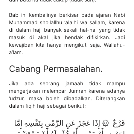
Bab ini kembalinya berkisar pada ajaran Nabi
Muhammad shollallhu ‘alaihi wa sallam, karena
di dalam haji banyak sekali hal-hal yang tidak
masuk di akal jika hendak difikirkan. Jadi
kewajiban kita hanya mengikuti saja. Wallahu-
a’lam.
Cabang Permasalahan.
Jika ada seorang jamaah tidak mampu
mengerjakan melempar Jumrah karena adanya
‘udzur, maka boleh dibadalkan. Diterangkan
dalam fiqih haji sebagai berikut;
فَرْعٌ ۞ إِذَا عَجَزَ عَنِ الرَّمْيِ بِنَفْسِهِ إِمَّا