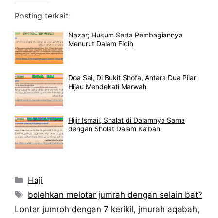
Posting terkait:
Nazar; Hukum Serta Pembagiannya
Menurut Dalam Fiqih
Doa Sai, Di Bukit Shofa, Antara Dua Pilar
Hijau Mendekati Marwah
Hijir Ismail, Shalat di Dalamnya Sama
dengan Sholat Dalam Ka’bah
Kategori
Haji
Tag
bolehkan melotar jumrah dengan selain bat?
Lontar jumroh dengan 7 kerikil
,
jmurah aqabah
,