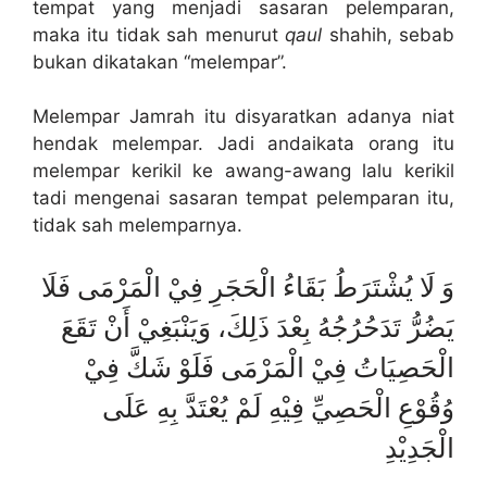
tempat yang menjadi sasaran pelemparan,
maka itu tidak sah menurut
qaul
shahih, sebab
bukan dikatakan “melempar”.
Melempar Jamrah itu disyaratkan adanya niat
hendak melempar. Jadi andaikata orang itu
melempar kerikil ke awang-awang lalu kerikil
tadi mengenai sasaran tempat pelemparan itu,
tidak sah melemparnya.
وَ لَا يُشْتَرَطُ بَقَاءُ الْحَجَرِ فِيْ الْمَرْمَى فَلَا
يَضُرُّ تَدَحُرُجُهُ بِعْدَ ذَلِكَ، وَيَنْبَغِيْ أَنْ تَقَعَ
الْحَصِيَاتُ فِيْ الْمَرْمَى فَلَوْ شَكَّ فِيْ
وُقُوْعِ الْحَصِيِّ فِيْهِ لَمْ يُعْتَدَّ بِهِ عَلَى
الْجَدِيْدِ