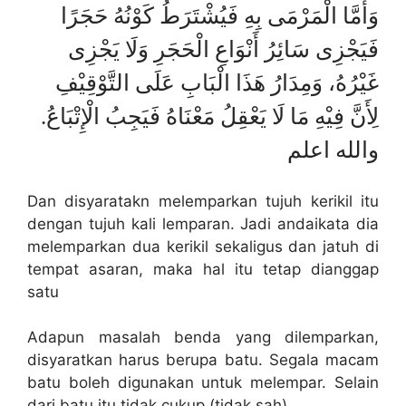
وَأَمَّا الْمَرْمَى بِهِ فَيُشْتَرَطُ كَوْنُهُ حَجَرًا
فَيَجْزِى سَائِرُ أَنْوَاعِ الْحَجَرِ وَلَا يَجْزِى
غَيْرُهُ، وَمِدَارُ هَذَا الْبَابِ عَلَى التَّوْقِيْفِ
لِأَنَّ فِيْهِ مَا لَا يَعْقِلُ مَعْنَاهُ فَيَجِبُ الْإِتْبَاعُ.
والله اعلم
Dan disyaratakn melemparkan tujuh kerikil itu
dengan tujuh kali lemparan. Jadi andaikata dia
melemparkan dua kerikil sekaligus dan jatuh di
tempat asaran, maka hal itu tetap dianggap
satu
Adapun masalah benda yang dilemparkan,
disyaratkan harus berupa batu. Segala macam
batu boleh digunakan untuk melempar. Selain
dari batu itu tidak cukup (tidak sah).