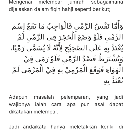
Mengenai melempar jumrah sebagaimana
dijelaskan dalam fiqih hahji seperti berikut;
وَأَمَّا نَفْسُ الرَّمْيِ فَالْوَاجِبُ مَا يَقَعُ إِسْمَ
الرَّمْيِ فَلَوْ وَضَعَ الْحَجَرَ فِي الرَّمْيِ لَمْ
يُعْتَدَّ بِهِ عَلَى الصَّحِيْحِ لِأَنَّهُ لَا يُسَمَّى رَمْيًا،
وَيُشْتَرَطُ قَصْدُ الرَّمْيِ فَلَوْ رَمَى فِيْ
الْهَوَاءِ فَوَقَعَ الْمَرْمِيْ بِهِ فِيْ الْمَرْمَى لَمْ
يُعْتَدَّ بِهِ
Adapun masalah pelemparan, yang jadi
wajibnya ialah cara apa pun asal dapat
dikatakan melempar.
Jadi andaikata hanya meletakkan kerikil di