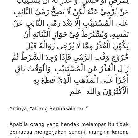
لِمَرْضٍ أَوْ حَبْسٍ أَوْ عُذْرٍ لَهُ أَنْ يَسْتَنِيْبَ
مَنْ يُرْمِيْ عَنْهُ لَكِنْ لَا يَصِحُّ رَمْيُ النَّائِبِ
عَلَى الْمُسْتَنِيْبِ إِلَّا بَعْدَ رَمْيِ النَّائِبِ عَنْ
نَفْسِهِ، وَيُشْتُرَطُ فِيْ جَوَازِ النِّيَابَةِ أَنْ
يَكُوْنَ الْعُذْرُ مِمَّا لَا يُرْجَى زَوَالُهُ قَبْلَ
خُرُوْجِ وَقْتِ الرَّمْيِ فَإِذَا وُجِدَ الشَّرْطُ ثُمَّ
زَالَ الْعُذْرُ عَنِ الْمُسْتَنِيْبِ وَالْوَقْتُ بَاقٍ
أَجْزَأَ عَلَى الْمَذْهَبِ الَّذِيْ قَطَعَ بِهِ
الْأَكْثَرُوْنَ والله اعلم
Artinya; “abang Permasalahan.”
Apabila orang yang hendak melempar itu tidak
berkuasa mengerjakan sendiri, mungkin karena