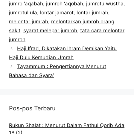
jumro ‘aqabah
,
jumroh ‘aqobah
,
jumrotu wustha
,
jumrotul ula
,
lontar jamarot
,
lontar jumrah
,
melontar jumrah
,
melontarkan jumroh orang
sakit
,
syarat melepar jumroh
,
tata cara melontar
jumroh
Haji Ifrad, Dikatakan Ihram Demikan Yaitu
Haji Dulu Kemudian Umrah
Tayammum : Pengertiannya Menurut
Bahasa dan Syara’
Pos-pos Terbaru
Rukun Shalat : Menurut Dalam Fathul Qorib Ada
18 (2)