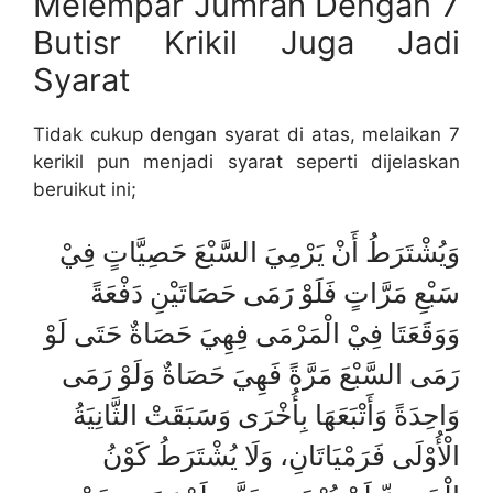
Melempar Jumrah Dengan 7
Butisr Krikil Juga Jadi
Syarat
Tidak cukup dengan syarat di atas, melaikan 7
kerikil pun menjadi syarat seperti dijelaskan
beruikut ini;
وَيُشْتَرَطُ أَنْ يَرْمِيَ السَّبْعَ حَصِيَّاتٍ فِيْ
سَبْعِ مَرَّاتٍ فَلَوْ رَمَى حَصَاتَيْنِ دَفْعَةً
وَوَقَعَتَا فِيْ الْمَرْمَى فِهِيَ حَصَاةٌ حَتَى لَوْ
رَمَى السَّبْعَ مَرَّةً فَهِيَ حَصَاةٌ وَلَوْ رَمَى
وَاحِدَةً وَأَتْبَعَهَا بِأُخْرَى وَسَبَقَتْ الثَّانِيَةُ
الْأُوْلَى فَرَمْيَاتَانِ، وَلَا يُشْتَرَطُ كَوْنُ