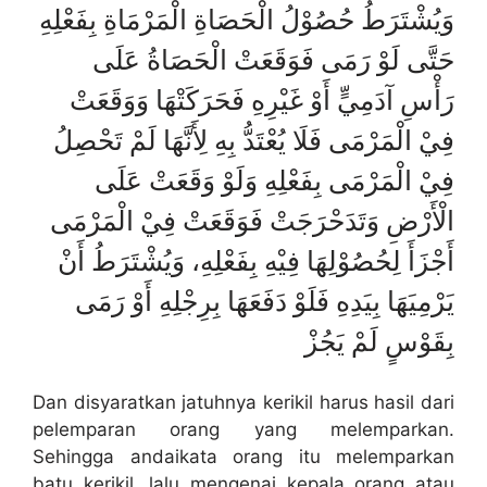
وَيُشْتَرَطُ حُصُوْلُ الْحَصَاةِ الْمَرْمَاةِ بِفَعْلِهِ
حَتَّى لَوْ رَمَى فَوَقَعَتْ الْحَصَاةُ عَلَى
رَأْسِ آدَمِيٍّ أَوْ غَيْرِهِ فَحَرَكَتْهَا وَوَقَعَتْ
فِيْ الْمَرْمَى فَلَا يُعْتَدُّ بِهِ لِأَنَّهَا لَمْ تَحْصِلُ
فِيْ الْمَرْمَى بِفَعْلِهِ وَلَوْ وَقَعَتْ عَلَى
الْأَرْضِ وَتَدَحْرَجَتْ فَوَقَعَتْ فِيْ الْمَرْمَى
أَجْزَأَ لِحُصُوْلِهَا فِيْهِ بِفَعْلِهِ، وَيُشْتَرَطُ أَنْ
يَرْمِيَهَا بِيَدِهِ فَلَوْ دَفَعَهَا بِرِجْلِهِ أَوْ رَمَى
بِقَوْسٍ لَمْ يَجُزْ
Dan disyaratkan jatuhnya kerikil harus hasil dari
pelemparan orang yang melemparkan.
Sehingga andaikata orang itu melemparkan
batu kerikil, lalu mengenai kepala orang atau