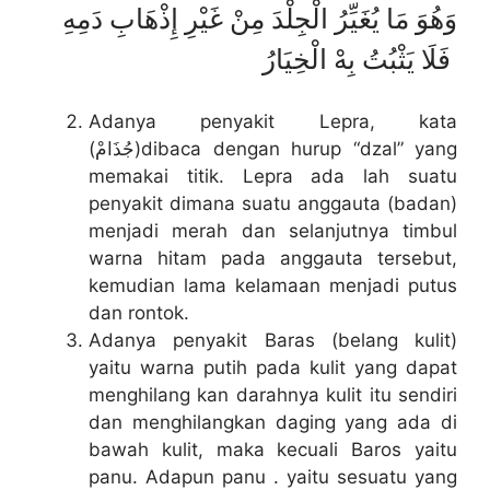
وَهُوَ مَا يُغَيِّرُ الْجِلْدَ مِنْ غَيْرِ إِذْهَابِ دَمِهِ
فَلَا يَثْبُتُ بِهْ الْخِيَارُ
Adanya penyakit Lepra, kata
(جُذَامْ)dibaca dengan hurup “dzal” yang
memakai titik. Lepra ada lah suatu
penyakit dimana suatu anggauta (badan)
menjadi merah dan selanjutnya timbul
warna hitam pada anggauta tersebut,
kemudian lama kelamaan menjadi putus
dan rontok.
Adanya penyakit Baras (belang kulit)
yaitu warna putih pada kulit yang dapat
menghilang kan darahnya kulit itu sendiri
dan menghilangkan daging yang ada di
bawah kulit, maka kecuali Baros yaitu
panu. Adapun panu . yaitu sesuatu yang