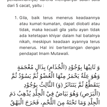
dari 5 cacat, yaitu :
Gila, baik terus menerus keadaannya
atau kumat-kumatan, dapat diobati atau
tidak, maka kecuali gila yaitu ayan tidak
ada ketetapan khiyar dalam hal batalnya
nikah, meskipun keadaan ayannya terus
menerus. Hal ini bertentangan dengan
pendapat Imam Mutawali.
وَ ثَانِيْهَا بِوُجُوْدِ (الْجُذَامِ) بِذَالٍ مُعْجَمَةٍ
وَهُوَ عِلَةٌ يَحْمَرُ مِنْهَا الْعُضْوُ ثُمَّ يَسُوْدُ ثُمَّ
يَتَقَطَّعُ ثُمَّ يَتَنَاثَرُ (وَ) الثَّالِثُ بِوُجُوْدِ
(الْبَرَصِ) وَهُوَ بَيَاضٌ فِيْ الْجِلْدِ يُذْهِبُ دَمَ
الْجِلْدِ وَمَا تَحْتَهُ مِنَ اللَّحْمِ، فَخَرَجَ الْبَهْقُ