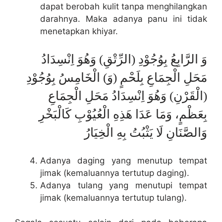
dapat berobah kulit tanpa menghilangkan
darahnya. Maka adanya panu ini tidak
menetapkan khiyar.
وَ الرَّابِعُ بِوُجُوْدِ (الرِّتْقِ) وَهُوَ اِنْسِدَادُ
مَحَلِ الْجِمَاعِ بِلَحْمٍ (وَ) الْخَامِسُ بِوُجُوْدِ
(الْقَرْنِ) وَهُوَ اِنْسِدَادُ مَحَلِ الْجِمَاعِ
بِعَظْمٍ، وَمَا عَدَا هَذِهِ الْعُيُوْبِ كَالْبَخْرِ
وَالصَّنَانِ لَا يَثْبُتُ بِهِ الْخِيَارُ
Adanya daging yang menutup tempat
jimak (kemaluannya tertutup daging).
Adanya tulang yang menutupi tempat
jimak (kemaluannya tertutup tulang).