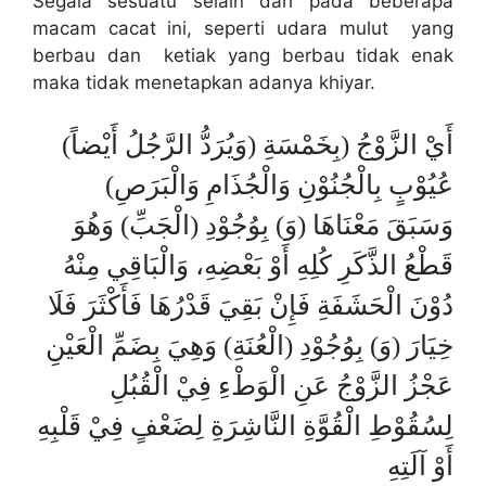
Segala sesuatu selain dari pada beberapa
macam cacat ini, seperti udara mulut yang
berbau dan ketiak yang berbau tidak enak
maka tidak menetapkan adanya khiyar.
(وَيُرَدُّ الرَّجُلُ أَيْضاً) أَيْ الزَّوْجُ (بِخَمْسَةِ
عُيُوْبٍ بِالْجُنُوْنِ وَالْجُذَامِ وَالْبَرَصِ)
وَسَبَقَ مَعْنَاهَا (وَ) بِوُجُوْدِ (الْجَبِّ) وَهُوَ
قَطْعُ الذَّكَرِ كُلِهِ أَوْ بَعْضِهِ، وَالْبَاقِي مِنْهُ
دُوْنَ الْحَشَفَةِ فَإِنْ بَقِيَ قَدْرُهَا فَأَكْثَرَ فَلَا
خِيَارَ (وَ) بِوُجُوْدِ (الْعُنَةِ) وَهِيَ بِضَمِّ الْعَيْنِ
عَجْزُ الزَّوْجُ عَنِ الْوَطْءِ فِيْ الْقُبُلِ
لِسُقُوْطِ الْقُوَّةِ النَّاشِرَةِ لِضَعْفٍ فِيْ قَلْبِهِ
أَوْ آلَتِهِ