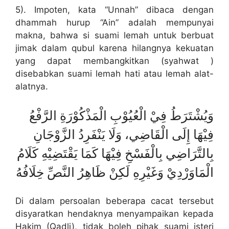
5). Impoten, kata “Unnah” dibaca dengan
dhammah hurup “Ain” adalah mempunyai
makna, bahwa si suami lemah untuk berbuat
jimak dalam qubul karena hilangnya kekuatan
yang dapat membangkitkan (syahwat )
disebabkan suami lemah hati atau lemah alat-
alatnya.
وَيُشْتَرَطُ فِيْ الْعُيُوْبِ الْمَذْكُوْرَةِ الرَّفْعُ
فِيْهَا إِلَى الْقَاضِي، وَلَا يَنْفَرِدُ الزَّوْجَانِ
بِالتَّرَاضِي بِالْفَسْخِ فِيْهَا كَمَا يَقْتَضِيْهِ كَلَامُ
الْمَاوَرْدِيْ وَغَيْرِهِ لَكِنْ ظَاهِرُ النَّصِّ خِلَافُهُ
Di dalam persoalan beberapa cacat tersebut
disyaratkan hendaknya menyampaikan kepada
Hakim (Qadli), tidak boleh pihak suami isteri