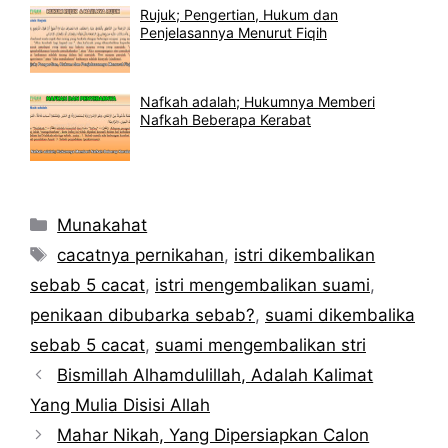
Rujuk; Pengertian, Hukum dan
Penjelasannya Menurut Fiqih
Nafkah adalah; Hukumnya Memberi
Nafkah Beberapa Kerabat
Kategori
Munakahat
Tag
cacatnya pernikahan
,
istri dikembalikan
sebab 5 cacat
,
istri mengembalikan suami
,
penikaan dibubarka sebab?
,
suami dikembalika
sebab 5 cacat
,
suami mengembalikan stri
Bismillah Alhamdulillah, Adalah Kalimat
Yang Mulia Disisi Allah
Mahar Nikah, Yang Dipersiapkan Calon