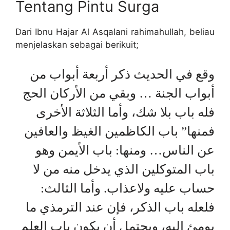
Tentang Pintu Surga
Dari Ibnu Hajar Al Asqalani rahimahullah, beliau
menjelaskan sebagai berikuit;
وقع في الحديث ذكر أربعة أبواب من
أبواب الجنة … وبقي من الأركان الحج
فله باب بلا شك، وأما الثلاثة الأخرى
فمنها” باب الكاظمين الغيظ والعافين
عن الناس… ومنها: باب الأيمن وهو
باب المتوكلين الذي يدخل منه من لا
حساب عليه ولاعذاب. وأما الثالث:
فلعله باب الذكر، فإن عند الترمذي ما
يومئ إليه، ويحتمل أن يكون باب العلم