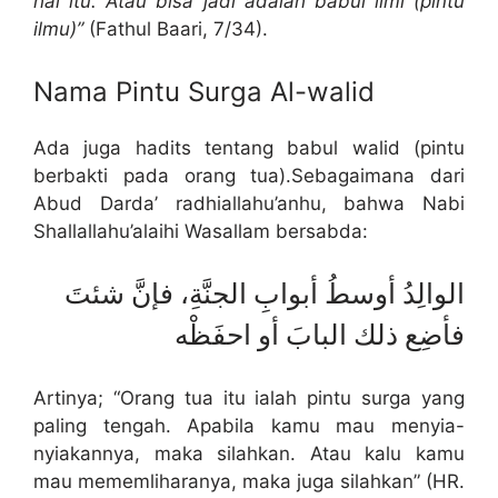
hal itu. Atau bisa jadi adalah babul ilmi (pintu
ilmu)”
(Fathul Baari, 7/34).
Nama Pintu Surga Al-walid
Ada juga hadits tentang babul walid (pintu
berbakti pada orang tua).Sebagaimana dari
Abud Darda’ radhiallahu’anhu, bahwa Nabi
Shallallahu’alaihi Wasallam bersabda:
الوالِدُ أوسطُ أبوابِ الجنَّةِ، فإنَّ شئتَ
فأضِع ذلك البابَ أو احفَظْه
Artinya; “Orang tua itu ialah pintu surga yang
paling tengah. Apabila kamu mau menyia-
nyiakannya, maka silahkan. Atau kalu kamu
mau mememliharanya, maka juga silahkan” (HR.