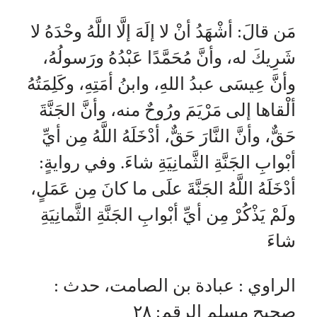
مَن قالَ: أشْهَدُ أنْ لا إلَهَ إلَّا اللَّهُ وحْدَهُ لا
شَرِيكَ له، وأنَّ مُحَمَّدًا عَبْدُهُ ورَسولُهُ،
وأنَّ عِيسَى عبدُ اللهِ، وابنُ أمَتِهِ، وكَلِمَتُهُ
ألْقاها إلى مَرْيَمَ ورُوحٌ منه، وأنَّ الجَنَّةَ
حَقٌّ، وأنَّ النَّارَ حَقٌّ، أدْخَلَهُ اللَّهُ مِن أيِّ
أبْوابِ الجَنَّةِ الثَّمانِيَةِ شاءَ. وفي روايةٍ:
أدْخَلَهُ اللَّهُ الجَنَّةَ علَى ما كانَ مِن عَمَلٍ،
ولَمْ يَذْكُرْ مِن أيِّ أبْوابِ الجَنَّةِ الثَّمانِيَةِ
شاءَ
الراوي : عبادة بن الصامت، حدث :
صحيح مسلم الرقم: ٢٨