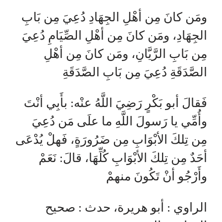
ومَن كانَ مِن أهْلِ الجِهَادِ دُعِيَ مِن بَابِ
الجِهَادِ، ومَن كانَ مِن أهْلِ الصِّيَامِ دُعِيَ
مِن بَابِ الرَّيَّانِ، ومَن كانَ مِن أهْلِ
الصَّدَقَةِ دُعِيَ مِن بَابِ الصَّدَقَةِ
فَقالَ أبو بَكْرٍ رَضِيَ اللَّهُ عنْه: بأَبِي أنْتَ
وأُمِّي يا رَسولَ اللَّهِ ما علَى مَن دُعِيَ
مِن تِلكَ الأبْوَابِ مِن ضَرُورَةٍ، فَهلْ يُدْعَى
أحَدٌ مِن تِلكَ الأبْوَابِ كُلِّهَا، قالَ: نَعَمْ
وأَرْجُو أنْ تَكُونَ منهمْ
الراوي : أبو هريرة، حدث : صحيح