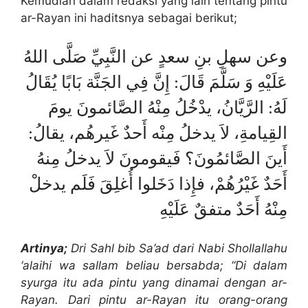
Kemudian dalam redaksi yang lain tentang pintu
ar-Rayan ini haditsnya sebagai berikut;
وعن سهلِ بنِ سعدٍ عن النَّبِيِّ صَلَّى اللهُ
عَلَيْهِ وَ سَلَّمَ قَالَ: إِنَّ فِي الجَنَّة بَابًا يُقَالُ
لَهُ: الرَّيَّانُ، يدْخُلُ مِنْهُ الصَّائمونَ يومَ
القِيامةِ، لاَ يدخلُ مِنْه أَحدٌ غَيرهُم، يقالُ:
أَينَ الصَّائمُونَ؟ فَيقومونَ لاَ يدخلُ مِنهُ
أَحَدٌ غَيْرُهُمْ، فإِذا دَخَلوا أُغلِقَ فَلَم يدخلْ
مِنْهُ أَحَدٌ متفقٌ عَلَيْهِ
Artinya;
Dri Sahl bib Sa’ad dari Nabi Shollallahu
‘alaihi wa sallam beliau bersabda; “Di dalam
syurga itu ada pintu yang dinamai dengan ar-
Rayan. Dari pintu ar-Rayan itu orang-orang