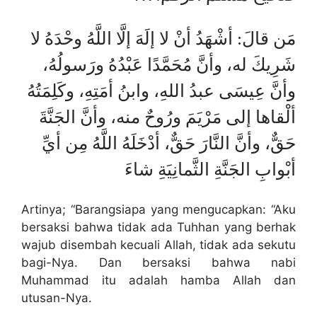
مَن قالَ: أشْهَدُ أنْ لا إلَهَ إلَّا اللَّهُ وحْدَهُ لا
شَرِيكَ له، وأنَّ مُحَمَّدًا عَبْدُهُ ورَسولُهُ،
وأنَّ عِيسَى عبدُ اللهِ، وابنُ أمَتِهِ، وكَلِمَتُهُ
ألْقاها إلى مَرْيَمَ ورُوحٌ منه، وأنَّ الجَنَّةَ
حَقٌّ، وأنَّ النَّارَ حَقٌّ، أدْخَلَهُ اللَّهُ مِن أيِّ
أبْوابِ الجَنَّةِ الثَّمانِيَةِ شاءَ
Artinya; “Barangsiapa yang mengucapkan: “Aku
bersaksi bahwa tidak ada Tuhhan yang berhak
wajub disembah kecuali Allah, tidak ada sekutu
bagi-Nya. Dan bersaksi bahwa nabi
Muhammad itu adalah hamba Allah dan
utusan-Nya.