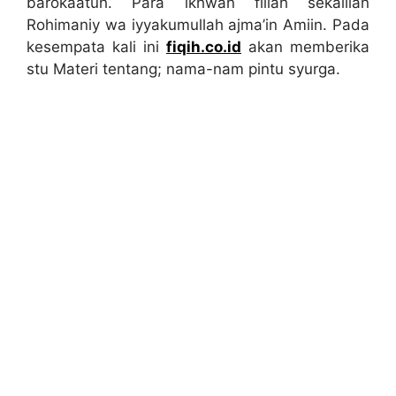
barokaatuh. Para ikhwan fillah sekailian
Rohimaniy wa iyyakumullah ajma’in Amiin. Pada
kesempata kali ini
fiqih.co.id
akan memberika
stu Materi tentang; nama-nam pintu syurga.