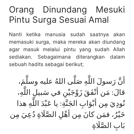
Orang Dinundang Mesuki
Pintu Surga Sesuai Amal
Nanti ketika manusia sudah saatnya akan
memasuki surga, maka mereka akan diundang
agar masuk melalui pintu yang sudah Allah
sediakan. Sebagaimana diterangkan dalam
sebuah hadits sebagai berikut;
أنَّ رَسولَ اللَّهِ صَلَّى اللهُ عليه وسلَّمَ،
قالَ: مَن أنْفَقَ زَوْجَيْنِ في سَبيلِ اللَّهِ،
نُودِيَ مِن أبْوَابِ الجَنَّةِ: يا عَبْدَ اللَّهِ هذا
خَيْرٌ، فمَن كانَ مِن أهْلِ الصَّلَاةِ دُعِيَ مِن
بَابِ الصَّلَاةِ