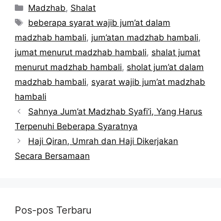
Kategori
Madzhab
,
Shalat
Tag
beberapa syarat wajib jum’at dalam
madzhab hambali
,
jum’atan madzhab hambali
,
jumat menurut madzhab hambali
,
shalat jumat
menurut madzhab hambali
,
sholat jum’at dalam
madzhab hambali
,
syarat wajib jum’at madzhab
hambali
Sahnya Jum’at Madzhab Syafi’i, Yang Harus
Terpenuhi Beberapa Syaratnya
Haji Qiran, Umrah dan Haji Dikerjakan
Secara Bersamaan
Pos-pos Terbaru