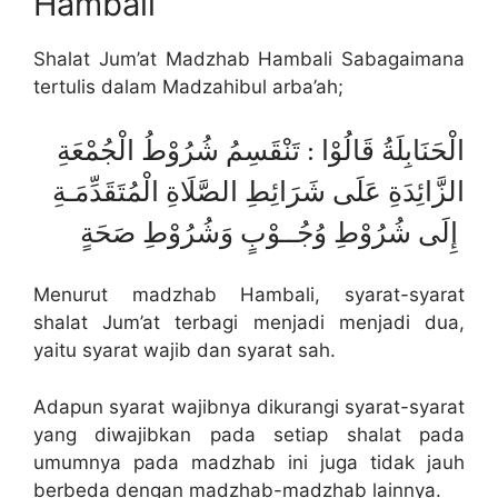
Hambali
Shalat Jum’at Madzhab Hambali Sabagaimana
tertulis dalam Madzahibul arba’ah;
الْحَنَابِلَةُ قَالُوْا : تَنْقَسِمُ شُرُوْطُ الْجُمْعَةِ
الزَّائِدَةِ عَلَى شَرَائِطِ الصَّلَاةِ الْمُتَقَدِّمَـةِ
إِلَى شُرُوْطِ وُجُــوْبٍ وَشُرُوْطِ صَحَةٍ
Menurut madzhab Hambali, syarat-syarat
shalat Jum’at terbagi menjadi menjadi dua,
yaitu syarat wajib dan syarat sah.
Adapun syarat wajibnya dikurangi syarat-syarat
yang diwajibkan pada setiap shalat pada
umumnya pada madzhab ini juga tidak jauh
berbeda dengan madzhab-madzhab lainnya.