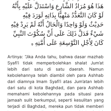
هَذَا هُوَ مُرَادُ الشَّارِعِ وَاسْتَدَلَّ عَلَيْهِ بِأَنَّهُ
لَوْ كَانَ التَّعَدُّدُ مَنْهِيًّا بِذَاتِهِ لَوَرَدَ فِيْهِ
حَدِيْثٌ وَلَوْ وَاحِدًا وَالْحَالُ أَنَّهُ لَمْ يَرِدْ فِيْهِ
شَيْءٌ فَدَلَّ ذَلِكَ عَلَى أَنَّ سُكُوْتَ النَّبِيِّ
كَانَ لِأَجْلِ التَّوْسِعَةِ عَلَى أُمَّتِهِ
هِ
Artinya: “Jika Anda tahu, bahwa dasar mazhab
Syafi’i tidak memperbolehkan shalat Jum’at
lebih dari satu di satu daerah. Namun
kebolehannya telah diambil oleh para Ashhab
dari diamnya Imam Syafi’i atas Jum’atan lebih
dari satu di kota Baghdad, dan para Ashhab
memahami kebolehannya pada situasi para
jamaah sulit berkumpul, seperti kesulitan yang
terjadi di Baghdad, mereka pun tidak memberi