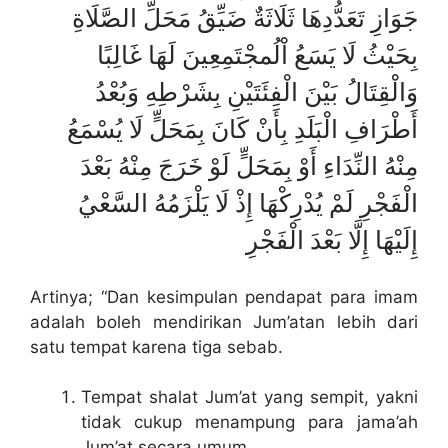
جَوَازِ تَعَدُّدِهَا ثَلَاثَةٌ ضَيِّقُ مَحَلِّ الصَّلَاةِ
بِحَيْثُ لَا يَسَعُ اْلُمجْتَمِعِينَ لَهَا غَالِبًا
وَالْقِتَالُ بَيْنَ الْفِئَتَيْنِ بِشَرْطِهِ وَبُعْدُ
أَطْرَافِ الْبَلَدِ بِأَنْ كَانَ بِمَحَلٍّ لَا يُسْمَعُ
مِنْهُ النِّدَاءِ أَوْ بِمَحَلٍّ لَوْ خَرَجَ مِنْهُ بَعْدَ
الْفَجْرِ لَمْ يُدْرِكْهَا إِذْ لَا يَلْزَمُهُ السَّعْيُ
إِلَيْهَا إِلَّا بَعْدَ الْفَجْرِ
Artinya; “Dan kesimpulan pendapat para imam
adalah boleh mendirikan Jum’atan lebih dari
satu tempat karena tiga sebab.
Tempat shalat Jum’at yang sempit, yakni
tidak cukup menampung para jama’ah
Jum’at secara umum.