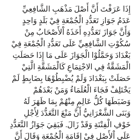
إِذَا عَرَفْتَ أَنَّ أَصْلَ مَذْهَبِ الشَّافِعِيِّ
عَدَمُ جَوَازِ تَعَدُّدِ الْجُمْعَةِ فِيْ بَلَدٍ وَاحِدٍ
وَأَنَّ جَوَازَ تَعَدُّدِهِ أَخَذَهُ اْلأَصْحَابُ مِنْ
سُكُوْتِ الشَّافِعِيِّ عَلَى تَعَدُّدِ الْجُمْعَةِ فِيْ
بَغْدَادَ وَحَمَّلُوْا الْجَوَازَ عَلَى مَا إِذَا حَصَلَتِ
الْمَشَقَّةُ فِي الاجْتِمَاعِ كَالْمَشَقَّةِ الَّتِيْ
حَصَلَتْ بِبَغْدَادَ وَلَمْ يُضْبِطُوْهَا بِضَابِطٍ لَمْ
يَخْتَلِفْ فَجَاءَ الْعُلَمَاءُ وَمَنْ بَعْدَهُمْ
وَضَبَطَهَا كُلُّ عَالِمٍ مِنْهُمْ بِمَا ظَهَرَ لَهُ
وَبَنَى الشَّعْرَانِيُّ أَنَّ مَنْعَ التَّعَدُّدَ لِأَجْلِ
خَوْفِ الْفِتْنَةِ وَقَدْ زَالَ. فَبَقِيَ جَوَازُ التَّعَدُّدِ
عَلَى اْلأَصْلِ فِيْ إِقَامَةِ الْجُمْعَةِ وَقَالَ أَنَّ