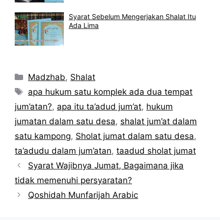
Syarat Sebelum Mengerjakan Shalat Itu
Ada Lima
Kategori
Madzhab
,
Shalat
Tag
apa hukum satu komplek ada dua tempat
jum’atan?
,
apa itu ta’adud jum’at
,
hukum
jumatan dalam satu desa
,
shalat jum’at dalam
satu kampong
,
Sholat jumat dalam satu desa
,
ta’adudu dalam jum’atan
,
taadud sholat jumat
Syarat Wajibnya Jumat, Bagaimana jika
tidak memenuhi persyaratan?
Qoshidah Munfarijah Arabic