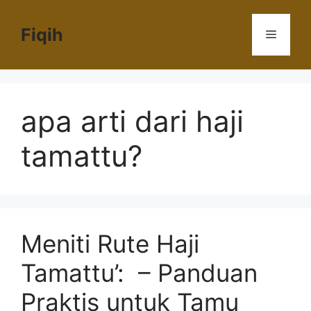
Langsung
ke
Fiqih
Menu
isi
apa arti dari haji
tamattu?
Meniti Rute Haji
Tamattu’: – Panduan
Praktis untuk Tamu