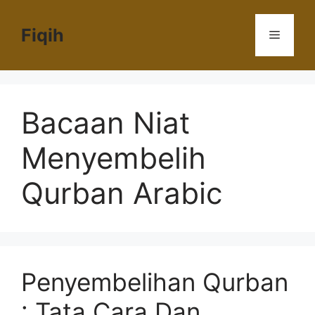
Langsung
ke
Fiqih
Menu
isi
Bacaan Niat
Menyembelih
Qurban Arabic
Penyembelihan Qurban
: Tata Cara Dan