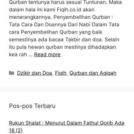
Qurban tentunya harus sesuai Tuntunan. Maka
dalam hala ini kami Fiqih.co.id akan
menerangkannya. Penyembelihan Qurban :
Tata Cara Dan Doannya Dari Nabi Dalam Tata
cara Penyembelihan Qurban yang baik
semestinya ada bacaa Takbir dan doa. Selain
itu pula hewan qurban mestinya dihadapkan
kea rah …
Read more
Kategori
Dzikir dan Doa
,
Fiqih
,
Qurban dan Aqiqah
Pos-pos Terbaru
Rukun Shalat : Menurut Dalam Fathul Qorib Ada
18 (2)