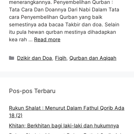
menerangkannya. Penyembelihan Qurban :
Tata Cara Dan Doannya Dari Nabi Dalam Tata
cara Penyembelihan Qurban yang baik
semestinya ada bacaa Takbir dan doa. Selain
itu pula hewan qurban mestinya dihadapkan
kea rah …
Read more
Kategori
Dzikir dan Doa
,
Fiqih
,
Qurban dan Aqiqah
Pos-pos Terbaru
Rukun Shalat : Menurut Dalam Fathul Qorib Ada
18 (2)
Khitan; Berkhitan bagi laki-laki dan hukumnya