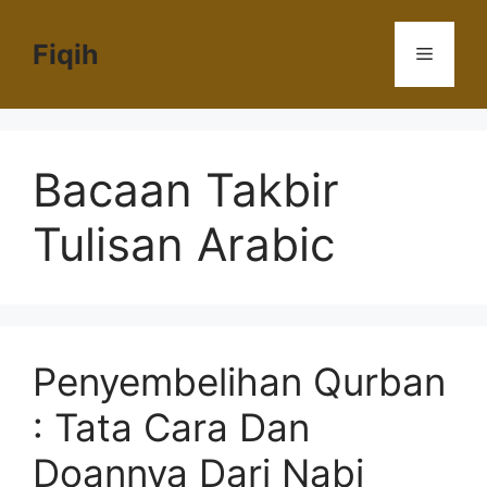
Langsung
ke
Fiqih
Menu
isi
Bacaan Takbir
Tulisan Arabic
Penyembelihan Qurban
: Tata Cara Dan
Doannya Dari Nabi