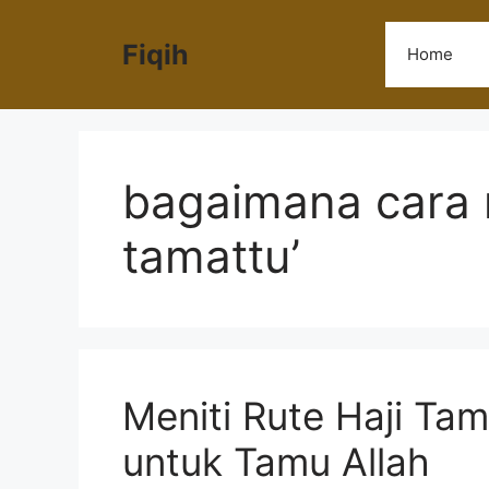
Langsung
ke
Fiqih
Home
isi
bagaimana cara 
tamattu’
Meniti Rute Haji Tam
untuk Tamu Allah