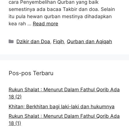
cara Penyembelihan Qurban yang baik
semestinya ada bacaa Takbir dan doa. Selain
itu pula hewan qurban mestinya dihadapkan
kea rah …
Read more
Kategori
Dzikir dan Doa
,
Fiqih
,
Qurban dan Aqiqah
Pos-pos Terbaru
Rukun Shalat : Menurut Dalam Fathul Qorib Ada
18 (2)
Khitan; Berkhitan bagi laki-laki dan hukumnya
Rukun Shalat : Menurut Dalam Fathul Qorib Ada
18 (1)