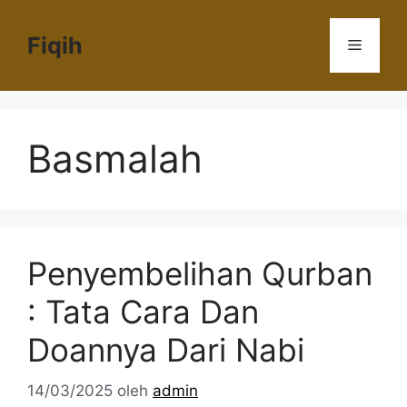
Langsung
ke
Fiqih
Menu
isi
Basmalah
Penyembelihan Qurban
: Tata Cara Dan
Doannya Dari Nabi
14/03/2025
oleh
admin