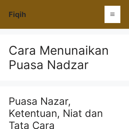
Langsung
ke
Fiqih
Menu
isi
Cara Menunaikan
Puasa Nadzar
Puasa Nazar,
Ketentuan, Niat dan
Tata Cara