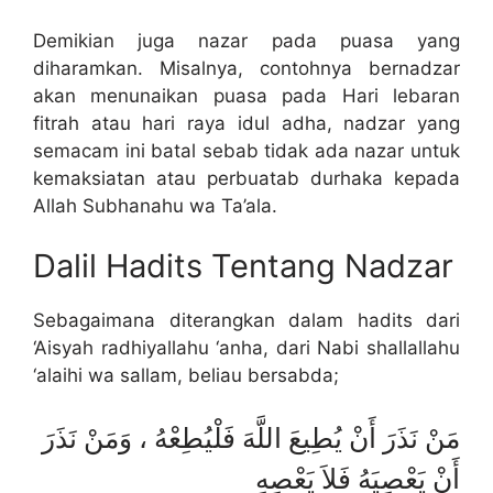
Demikian juga nazar pada puasa yang
diharamkan. Misalnya, contohnya bernadzar
akan menunaikan puasa pada Hari lebaran
fitrah atau hari raya idul adha, nadzar yang
semacam ini batal sebab tidak ada nazar untuk
kemaksiatan atau perbuatab durhaka kepada
Allah Subhanahu wa Ta’ala.
Dalil Hadits Tentang Nadzar
Sebagaimana diterangkan dalam hadits dari
‘Aisyah radhiyallahu ‘anha, dari Nabi shallallahu
‘alaihi wa sallam, beliau bersabda;
مَنْ نَذَرَ أَنْ يُطِيعَ اللَّهَ فَلْيُطِعْهُ ، وَمَنْ نَذَرَ
أَنْ يَعْصِيَهُ فَلاَ يَعْصِهِ