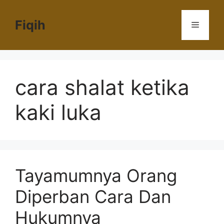
Langsung
ke
Fiqih
Menu
isi
cara shalat ketika
kaki luka
Tayamumnya Orang
Diperban Cara Dan
Hukumnya