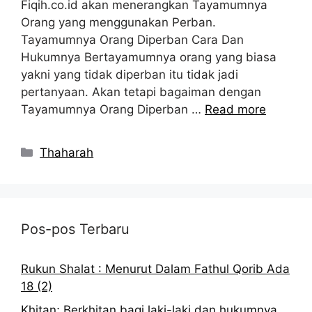
Fiqih.co.id akan menerangkan Tayamumnya
Orang yang menggunakan Perban.
Tayamumnya Orang Diperban Cara Dan
Hukumnya Bertayamumnya orang yang biasa
yakni yang tidak diperban itu tidak jadi
pertanyaan. Akan tetapi bagaiman dengan
Tayamumnya Orang Diperban …
Read more
Kategori
Thaharah
Pos-pos Terbaru
Rukun Shalat : Menurut Dalam Fathul Qorib Ada
18 (2)
Khitan; Berkhitan bagi laki-laki dan hukumnya