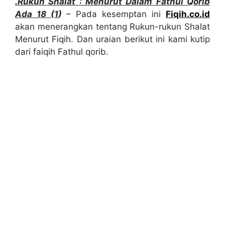
.Rukun Shalat : Menurut Dalam Fathul Qorib
Ada 18 (1
)
– Pada kesemptan ini
Fiqih.co.id
akan menerangkan tentang Rukun-rukun Shalat
Menurut Fiqih. Dan uraian berikut ini kami kutip
dari faiqih Fathul qorib.