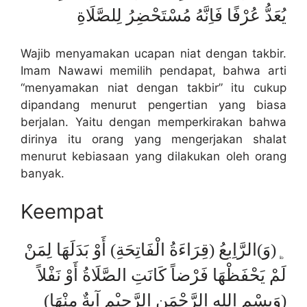
يُعَدُّ عُرْفًا فَاِنَّهُ مُسْتَحْضِرُ لِلصَّلَاةِ
Wajib menyamakan ucapan niat dengan takbir.
Imam Nawawi memilih pendapat, bahwa arti
“menyamakan niat dengan takbir” itu cukup
dipandang menurut pengertian yang biasa
berjalan. Yaitu dengan memperkirakan bahwa
dirinya itu orang yang mengerjakan shalat
menurut kebiasaan yang dilakukan oleh orang
banyak.
Keempat
﯁(وَ)الرَّاِبعُ (قِرَاءَةُ الْفَاتِحَةِ) أَوْ بَدَلَهَا لِمَنْ
لَمْ يَحْفَظْهَا فَرْضاً كَانَتِ الصَّلَاةُ أَوْ نَفْلاً
(وَبِسْمِ اللهِ الرَّحْمَنِ الرَّحِيْمِ آيةٌ مِنْهَا)