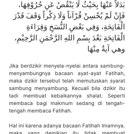
بَدَلاً عَنْهَا بِحَيْثُ لَا يَنْقُصُ عَنِ حُرُوْفِهَا،
فَإِنْ لَمْ يُحْسِنْ قُرْآناً وَلَا ذِكْراً وَقَفَ قَدْرَ
الْفَاتِحَةِ،
وَفِي بَعْضِ النُّسَخِ وَقِرَاءَةِ
الْفَاتِحَةِ بَعْدَ بِسْمِ اللهِ الرَّحْمَنِ الرَّحِيْمِ،
وهي آيةٌ مِنْهَا
Jika berdzikir menyela-nyelai antara sambung-
menyambungnya bacaan ayat-ayat Fatihah,
maka dzikir tersebut telah memutuskan syarat
sambung menyambung. Kecuali bila dzikir itu
tadi membuat kebaikannya shalat. Seperti
membaca bagi makmum sedang di tengah-
tengah membaca Fatihah.
Hal ini karena adanya bacaan Fatihah Imamnya.
maka yang demikian itu tidak membuat