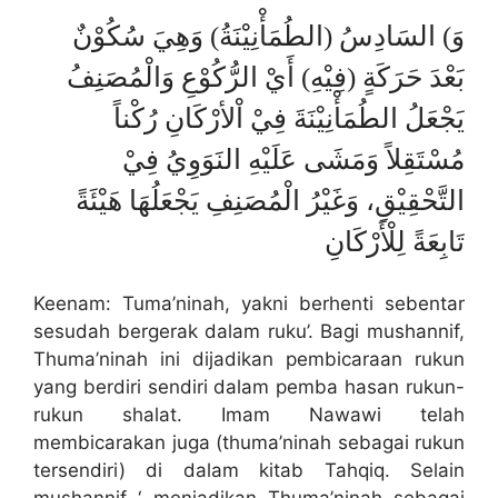
وَ) السَادِسُ (الطُمَأْنِيْنَةُ) وَهِيَ سُكُوْنٌ
بَعْدَ حَرَكَةٍ (فِيْهِ) أَيْ الرُّكُوْعِ
وَالْمُصَنِفُ
يَجْعَلُ الطُمَأْنِيْنَةَ فِيْ اْلأرْكَانِ رُكْناً
مُسْتَقِلاً
وَمَشَى عَلَيْهِ النَوَوِيُ فِيْ
التَّحْقِيْقِ، وَغَيْرُ الْمُصَنِفِ يَجْعَلُهَا هَيْئَةً
تَابِعَةً لِلْأَرْكَانِ
Keenam: Tuma’ninah, yakni berhenti sebentar
sesudah bergerak dalam ruku’. Bagi mushannif,
Thuma’ninah ini dijadikan pembicaraan rukun
yang berdiri sendiri dalam pemba hasan rukun-
rukun shalat. Imam Nawawi telah
membicarakan juga (thuma’ninah sebagai rukun
tersendiri) di dalam kitab Tahqiq. Selain