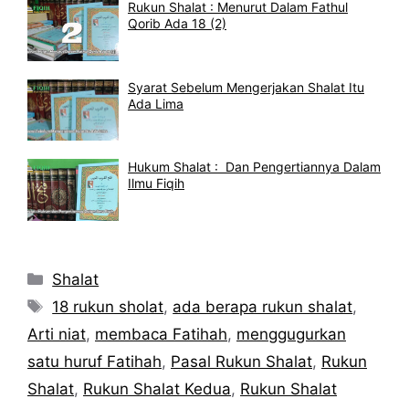
Rukun Shalat : Menurut Dalam Fathul
Qorib Ada 18 (2)
Syarat Sebelum Mengerjakan Shalat Itu
Ada Lima
Hukum Shalat : Dan Pengertiannya Dalam
Ilmu Fiqih
Kategori
Shalat
Tag
18 rukun sholat
,
ada berapa rukun shalat
,
Arti niat
,
membaca Fatihah
,
menggugurkan
satu huruf Fatihah
,
Pasal Rukun Shalat
,
Rukun
Shalat
,
Rukun Shalat Kedua
,
Rukun Shalat