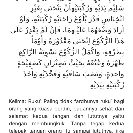
سَلِيْمِ يَدَيْهِ وَرُكْبَتَيْهِ
أنْ يَنْحَنَي بِغَيْرِ
انْخِنَاسٍ قَدْرَ بُلُوْغِ رَاحَتَيْهِ رُكْبَتَيْهِ،
وَلَوْ
أرادَ وَضْعَهُمَا عَلَيْـهِمَا، فَإنْ لَمْ يَقْدِرْ عَلَى
هَذَا الرُّكُوْعِ اِنْحَنَى مَقْدُوْرَهُ وَأَوْمَأ
بِطَرْفِهِ،
وَأكْمَلُ الرُّكُوْعِ تَسْوِيَةُ الرَّاكِعِ
ظَهْرَهُ وَعُنُقَهُ بِحَيْثُ يَصِيْرَانِ كَصَفِيْحَةٍ
واحدةٍ، وَنَصَبَ سَاقَيْهِ وَفَخْذَيْهِ وَأَخَذَ
رُكْبَتَيْهِ بِيَدَيْهِ
Kelima: Ruku’. Paling tidak fardhunya ruku’ bagi
orang yang kuasa berdiri, badannya sehat dan
selamat kedua tangan dan lututnya yaitu
dengan membungkuk. Tanpa tegap kedua
telapak tangan orang itu sampai lututnya, jika