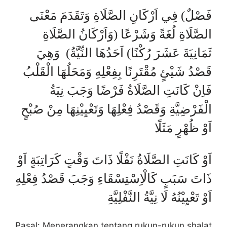
فَصْلٌ) فِي اَرْكَانِ الصَّلَاةِ وَتَقَدَمَ مَعْنَى
الصَّلَاةِ لُغَةً وَشَرْعًا (وَاَرْكَانُ الصَّلَاةِ
ثَمَانِيَةَ عَشَرَ رُكْنًا) اَحَدُهَا النِّيَّةُ)
وَهِيَ
قَصْدُ شَيْئٍ مُقْتَرِنًا بِفِعْلِهِ وَمَحَلُهَا الْقَلْبُ
فَاِنْ كَانَتِ الصَّلَاةُ فَرْضًا وَجَبَ نِيَةُ
الْفَرْضِيَّةِ وَقَصْدُ فِعْلِهَا وَتَعْيِيْنِهَا مِنْ صُبْحٍ
اَوْ ظُهْرٍ مَثَلًا
اَوْ كَانَتِ الصَّلَاةُ نَفْلًا ذَاتَ وَقْتٍ كَرَاتِبَةٍ اَوْ
ذَاتَ سَبَبٍ كَالْاِسْتِسْقَاءِ وَجَبَ قَصْدُ فِعْلِهِ
اَوْ تَعْيِيْنُهُ لَا نِيَّةُ النَّفْلِيَّةِ
Pasal: Menerangkan tentang rukun-rukun shalat