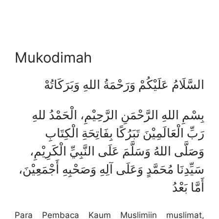
Mukodimah
السَّلَامُ عَلَيْكُمْ وَرَحْمَةُ اللهِ وَبَرَكَاتُهْ
بِسْمِ اللهِ الرَّحْمَنِ الرَّحِيْمِ، الْحَمْدُ للهِ
رَبِّ الْعَالَمِيْنَ تَبَرُكًا بِفَاتِحَةِ الْكِتَابِ
وَصَلَّى اللهُ وَسَلَّمَ عَلَى النَّبِيِّ الْكَرِيْمِ،
سَيِّدِنَا مُحَمَّدٍ وَعَلَى آلِهِ وَصَحْبِهِ أَجْمَعِيْنَ،
أَمَّا بَعْدُ
Para Pembaca Kaum Muslimiin muslimat,