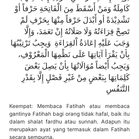
كَامِلَةٌ
وَمَنْ أَسْقَطَ مِنَ الْفَاتِحَةِ حَرْفاً أوْ
تَشْدِيْدَةً أو أَبْدَلَ حَرْفاً مِنْهَا بِحَرْفِ لَمْ
تَصِحْ قِرَاءَتُهُ وَلَا صَلَاتُهُ إِنْ تَعَمَدَ، وَإِلَّا
وَجَبَ عَلَيْهِ إعَادَةُ اْلقِرَاءَةِ
وَيجِبُ تَرْتِيْبُهَا
بِأنْ يَقْرَأ آيَاتِهَا عَلَى نَظْمِهَا الْمَعْرُوْفِ،
وَيَجِبُ أَيْضاً مُوَالَاتُهَا بِأنْ يَصِلَ بَعْضَ
كَلِمَاتِهَا بِبَعْضٍ مِنْ غَيْرِ فَصْلٍ إِلَّا بِقَدْرِ
التَّنَفُسِ
Keempat: Membaca Fatihah atau membaca
gantinya Fatihah bagi orang tidak hafal, baik itu
dalam shalat fardhu atau sunnah. Adapun itu
merupakan ayat yang termasuk dalam Fatihah
secara sempurna.