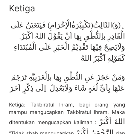
Ketiga
﯁(وَ)الثَالِثُ(تَكْبِيْرَةُالْاِحْرَامِ) فَيَتَعَيَنُ عَلَى
الْقَادِرِ باِلنُّطْقِ بِهَا اَنْ يَقُوْلَ اللهُ اَكْبَرْ.
وَلَايَصِحُ فِيْهَا تَقْدِيْمُ الْخَبَرِ عَلَى الْمُبْتَدَاءِ
كَقَوْلِهِ اَكْبَرُ اللهُ
وَمَنْ عَجَزَ عَنِ النُّطْقِ بِهَا باِلْعَرَبِيَّةِ تَرَجَمَ
عَنْهَا بِاَيِّ لُغَةٍ شَاءَ وَلَايَعْدِلُ اِلَى ذِكْرٍ اَخَرَ
Ketiga: Takbiratul Ihram, bagi orang yang
mampu mengucapkan Takbiratul Ihram. Maka
اللهُ
اَكْبَرْ
ditentukan mengucapkan kalimah :
الرَّحْمَنُ
اَكْبَرْ
“Tidak shah mengucapkan
dan