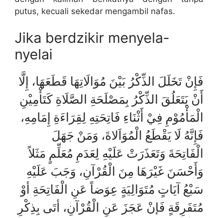
putus, kecuali sekedar mengambil nafas.
Jika berdzikir menyela-
nyelai
فَإِنْ تَخَلَلَ الذِّكْرُ بَيْنَ مُوَالَاتِهَا قَطَعَهَا، إِلَّا
أَنْ يَتَعَلُقَ الذِّكْرُ بِمَصْلَحَةِ الصَّلَاةِ كَتَأْمِيْنِ
الْمَأْمُوْمِ فِيْ أَثْنَاءِ فَاتِحَتِهِ لِقِرَاءَةِ إِمَامِهِ،
فَإِنَّهُ لَا يَقْطَعُ الْمُوَاَلاةَ، وَمَنْ جَهَلَ
الْفَاتِحَةَ
وَتَعَذَرَتْ عَلَيْهِ لِعَدَمِ مُعَلِّمٍ مَثَلاً
وَأَحْسَنَ غَيْرَهَا مِنَ الْقُرْآنِ،
وَجَبَ عَلَيْهِ
سَبْعُ آيَاتٍ مُتَوَالِيَةٍ عِوَضاً عَنِ الْفَاتِحَةِ أوْ
مُتَفَرِقَةٍ فَإنْ عَجَزَ عَنِ الْقُرْآنِ،
أتَى بِذِكْرِ