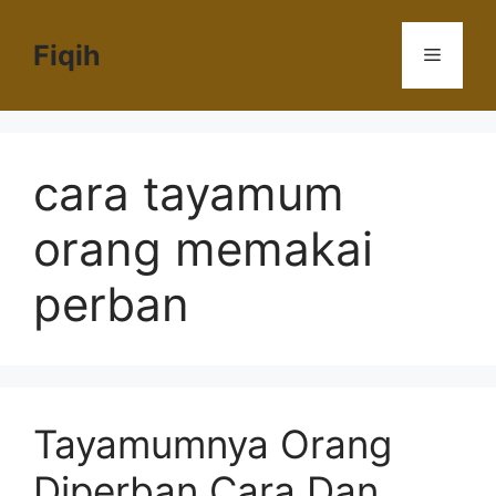
Langsung
ke
Fiqih
Menu
isi
cara tayamum
orang memakai
perban
Tayamumnya Orang
Diperban Cara Dan