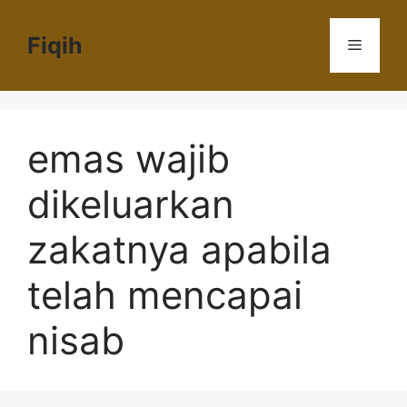
Langsung
ke
Fiqih
Menu
isi
emas wajib
dikeluarkan
zakatnya apabila
telah mencapai
nisab