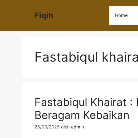
Langsung
ke
Fiqih
Home
isi
Fastabiqul khaira
Fastabiqul Khairat 
Beragam Kebaikan
26/03/2025
oleh
admin