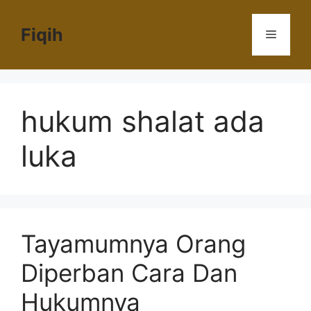
Langsung
ke
Fiqih
Menu
isi
hukum shalat ada
luka
Tayamumnya Orang
Diperban Cara Dan
Hukumnya