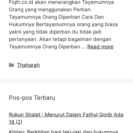
Fiqih.co.id akan menerangkan Tayamumnya
Orang yang menggunakan Perban.
Tayamumnya Orang Diperban Cara Dan
Hukumnya Bertayamumnya orang yang biasa
yakni yang tidak diperban itu tidak jadi
pertanyaan. Akan tetapi bagaiman dengan
Tayamumnya Orang Diperban …
Read more
Kategori
Thaharah
Pos-pos Terbaru
Rukun Shalat : Menurut Dalam Fathul Qorib Ada
18 (2)
Khitan; Berkhitan bagi laki-laki dan hukumnya