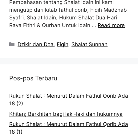
Pembahasan tentang Shalat Idain ini kami
mengutip dari kitab fathul qorib, Fiqih Madzhab
Syafi’i. Shalat Idain, Hukum Shalat Dua Hari
Raya Fithri & Qurban Untuk Idain …
Read more
Kategori
Dzikir dan Doa
,
Fiqih
,
Shalat Sunnah
Pos-pos Terbaru
Rukun Shalat : Menurut Dalam Fathul Qorib Ada
18 (2)
Khitan; Berkhitan bagi laki-laki dan hukumnya
Rukun Shalat : Menurut Dalam Fathul Qorib Ada
18 (1)