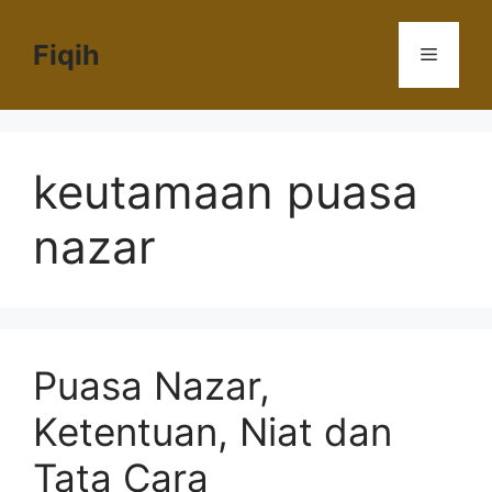
Langsung
ke
Fiqih
Menu
isi
keutamaan puasa
nazar
Puasa Nazar,
Ketentuan, Niat dan
Tata Cara