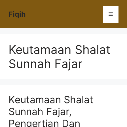
Langsung
ke
Fiqih
Menu
isi
Keutamaan Shalat
Sunnah Fajar
Keutamaan Shalat
Sunnah Fajar,
Pengertian Dan