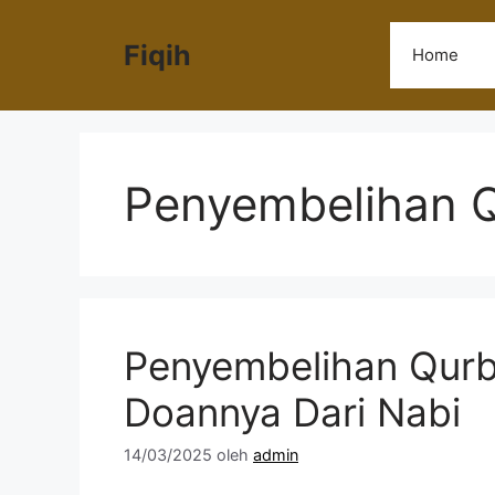
Langsung
ke
Fiqih
Home
isi
Penyembelihan 
Penyembelihan Qurb
Doannya Dari Nabi
14/03/2025
oleh
admin