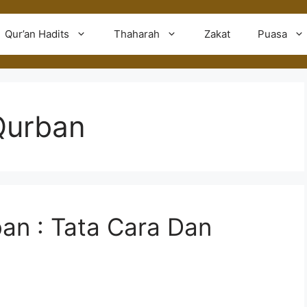
Qur’an Hadits
Thaharah
Zakat
Puasa
Qurban
an : Tata Cara Dan