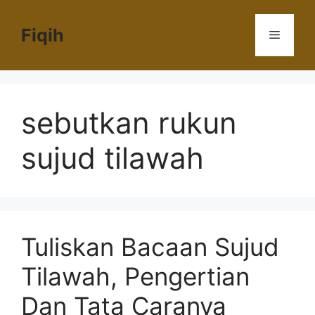
Langsung
ke
Fiqih
Menu
isi
sebutkan rukun
sujud tilawah
Tuliskan Bacaan Sujud
Tilawah, Pengertian
Dan Tata Caranya