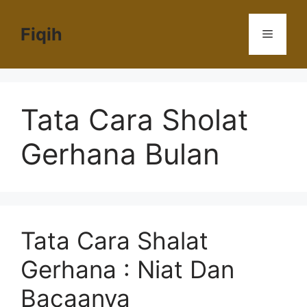
Langsung
ke
Fiqih
Menu
isi
Tata Cara Sholat
Gerhana Bulan
Tata Cara Shalat
Gerhana : Niat Dan
Bacaanya