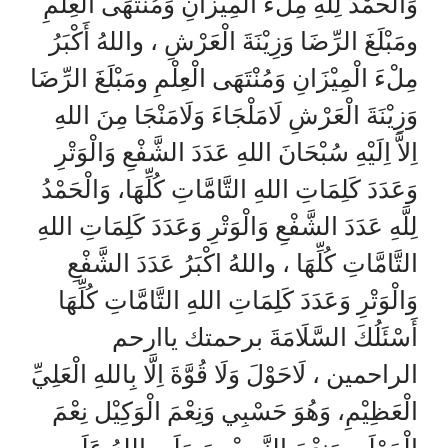
وَالْحَمْدُ لِلَّهِ مِلْءَ الْمِيْزَانِ وَمُنْتَهَى الْعِلْمِ
ومَبْلَغَ الرِّضَا وَزِيْنَةَ الْعَرْشِ ، واللهُ أَكْبَرُ
مِلْءَ الْمِيْزَانِ وَمُنْتَهَى الْعِلْمِ ومَبْلَغَ الرِّضَا
وَزِيْنَةَ الْعَرْشِ لَامَلْجَاءَ وَلَامَنْجَا مِنَ اللهِ
اِلاَّ اِلَيْهِ سُبْحَانَ اللهِ عَدَدَ الشَّفْعِ وَالْوَتْرِ
وَعَدَدَ كَلِمَاتِ اللهِ التَّامَّاتِ كُلِّهَا، وَالْحَمْدُ
لِلَّهِ عَدَدَ الشَّفْعِ وَالْوَتْرِ وَعَدَدَ كَلِمَاتِ اللهِ
التَّامَّاتِ كُلِّهَا ، واللهُ اكْبَرُ عَدَدَ الشَّفْعِ
وَالْوَتْرِ وَعَدَدَ كَلِمَاتِ اللهِ التَّامَّاتِ كُلِّهَا
أَسْئَلُكَ السَّلَامَةَ برحمتك ياارحم
الراحمين ، لَاحَوْلَ وَلَا قُوَّةَ اِلَّا بِاللهِ الْعَلِيِّ
الْعَظِيْمِ، وَهُوَ حَسْبِي وَنِعْمَ الْوَكِيْل نِعْمَ