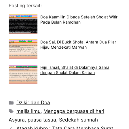
Posting terkait:
Doa Kaamiliin Dibaca Setelah Sholat Witir
Pada Bulan Ramdhan
Doa Sai, Di Bukit Shofa, Antara Dua Pilar
Hijau Mendekati Marwah
Hijir Ismail, Shalat di Dalamnya Sama
dengan Sholat Dalam Ka’bah
Kategori
Dzikir dan Doa
Tag
majlis ilmu
,
Mengapa berpuasa di hari
Asyura
,
puasa tasua
,
Sedekah sunnah
Ataqah Kubro : Tata Cara Membaca Surat