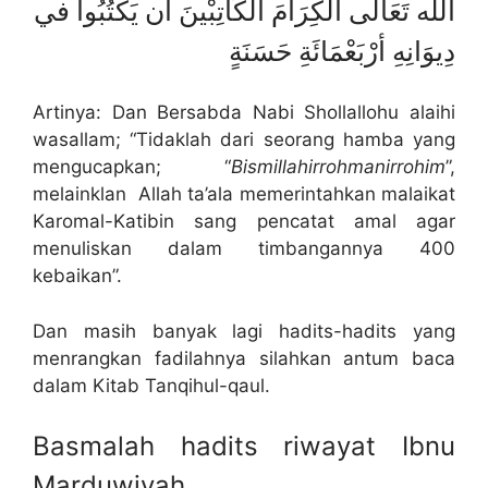
الله تَعَالى الكِرَامَ الكَاتِبْينَ أن يَكْتُبُوا في
دِيوَانِهِ أرْبَعْمَائَةِ حَسَنَةٍ
Artinya: Dan Bersabda Nabi Shollallohu alaihi
wasallam; “Tidaklah dari seorang hamba yang
mengucapkan; “
Bismillahirrohmanirrohim
”,
melainklan Allah ta’ala memerintahkan malaikat
Karomal-Katibin sang pencatat amal agar
menuliskan dalam timbangannya 400
kebaikan”.
Dan masih banyak lagi hadits-hadits yang
menrangkan fadilahnya silahkan antum baca
dalam Kitab Tanqihul-qaul.
Basmalah hadits riwayat Ibnu
Marduwiyah