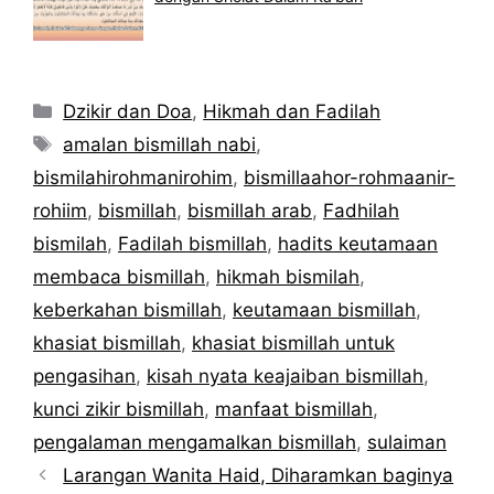
Kategori
Dzikir dan Doa
,
Hikmah dan Fadilah
Tag
amalan bismillah nabi
,
bismilahirohmanirohim
,
bismillaahor-rohmaanir-
rohiim
,
bismillah
,
bismillah arab
,
Fadhilah
bismilah
,
Fadilah bismillah
,
hadits keutamaan
membaca bismillah
,
hikmah bismilah
,
keberkahan bismillah
,
keutamaan bismillah
,
khasiat bismillah
,
khasiat bismillah untuk
pengasihan
,
kisah nyata keajaiban bismillah
,
kunci zikir bismillah
,
manfaat bismillah
,
pengalaman mengamalkan bismillah
,
sulaiman
Larangan Wanita Haid, Diharamkan baginya