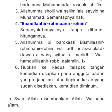
hadu anna Muhammadar-rosuulullah. 1x.
Allahumma sholli wa sallim ‘ala sayyidina
Muhammad. Semantapnya hati.
“
Bismillaahir-rohmaanir-rohiim
“.
Sebanyak-banyaknya tanpa dibatasi
hitungannya.
Allahumma bi barokaati Bismillaahir-
rohmaanir-rohiim wa fadhlihi as-alukad-
dawaa-a wasy-syifaa-a limariidhii. Wal-
hamdulillaahir-robbil’aalamiin. 1x
Tiupkan ke kedua telapak tangan
kemudian usapkan pada anggota badan
yang terjangkau. atau tiupkan ke air yang
sudah disediakan, kemudian diminum.
In Syaa Allah disembuhkan Allah. Wallaahu
a’lam.