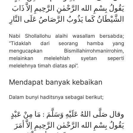
يَقُولُ بِسْمِ الله الرَّحْمٰنِ الرَّحِيمِ إلاَّ ذَابَ
الشَّيْطَانُ كَما يَذُوبُ الرَّصَاصُ عَلَى النَّارِ
Nabi Shollallohu alaihi wasallam bersabda;
“Tidaklah dari seorang hamba yang
mengucapkan Bismillahirrohmanirrohim,
melainkan melelehlah syetan seperti
melelehnya timah diatas api”.
Mendapat banyak kebaikan
Dalam bunyi haditsnya sebagai berikut;
وقال صَلَّى اللهُ عَلَيْهِ وَسَلَّمَ : مَا مِنْ عَبْدٍ
يَقُولُ بِسْمِ الله الرَّحْمٰن الرَّحِيمِ إلاَّ أمَرَ