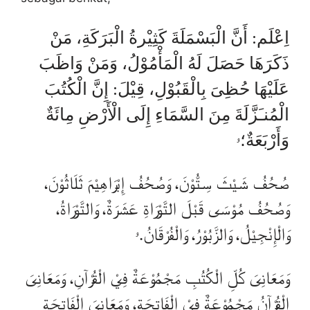
اِعْلَم: أَنَّ الْبَسْمَلَةَ كَثِيْرةُ الْبَرَكَةِ، مَنْ
ذَكَرَهَا حَصَلَ لَهُ الْمَأْمُوْلُ، وَمَنْ وَاظَبَ
عَلَيْهَا حُظِىَ بِالْقَبُوْلِ، قِيْلَ: إِنَّ الْكُتُبَ
الْمُنـَزَّلَةَ مِنَ السَّمَاءِ إِلَى الْأَرْضِ مِائَةٌ
وَأَرْبَعَةٌ؛ۥ
صُحُفُ شَيْثَ سِتُّوْنَ، وَصُحُفُ إِبْرَاهِيْمَ ثَلَاثُوْنَ،
وَصُحُفُ مُوْسَى قَبْلَ التَّوْرَاةِ عَشَرَةٌ، وَالتَّوْرَاةُ،
وَالْإِنْجِيْلُ، وَالزَّبُوْرُ، وَالْفُرْقَانُ.ۥ
وَمَعَانِىَ كُلِّ الْكُتُبِ مَجْمُوْعَةٌ فِيْ الْقُرْآنِ، وَمَعَانِىَ
الْقُرْآنُ مَجْمُوْعَةٌ فِيْ الْفَاتِحَةِ، وَمَعَانِىَ الْفَاتِحَةِ