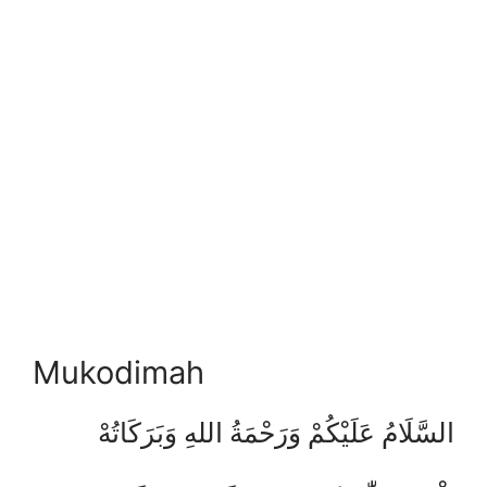
Mukodimah
السَّلَامُ عَلَيْكُمْ وَرَحْمَةُ اللهِ وَبَرَكَاتُهْ