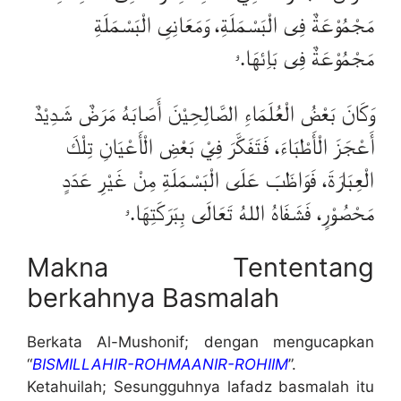
مَجْمُوْعَةٌ فِى الْبَسْمَلَةِ، وَمَعَانِىِ الْبَسْمَلَةِ
مَجْمُوْعَةٌ فِى بَاِئهَا.ۥ
وَكَانَ بَعْضُ الْعُلَمَاءِ الصَّالِحِيْنَ أَصَابَهُ مَرَضٌ شَدِيْدٌ
أَعْجَزَ الْأَطْبَاءَ، فَتَفَكَّرَ فِيْ بَعْضِ الْأَعْيَانِ تِلْكَ
الْعِبَارَةَ، فَوَاظَبَ عَلَى الْبَسْمَلَةِ مِنْ غَيْرِ عَدَدٍ
مَحْصُوْرٍ، فَشَفَاهُ اللهُ تَعَالَى بِبَرَكَتِهَا.ۥ
Makna Tententang
berkahnya Basmalah
Berkata Al-Mushonif; dengan mengucapkan
“
BISMILLAHIR-ROHMAANIR-ROHIIM
”.
Ketahuilah; Sesungguhnya lafadz basmalah itu