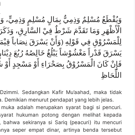
n
وَيُقْطَعُ مُسْلِمٌ وَذِمِيٌّ بِمَالٍ مُسْلِمٍ وَذِمِيٍّ، وَأَم
الْأَظْهَرِ وَمَا تَقَدَّمَ شَرْطٌ فِيْ السَّارِقِ، وَذَكَر
لِلْمَسْرُوْقِ فِي قَوْلِهِ (وَأَنْ يَسْرَقَ نِصَاباً قِيْمَتُ
يَسْرَقَ قَدْراً مَغْشُوْشاً يَبْلُغُ خَالِصُهُ رُبُعَ دِيْنَار)
فَإِنْ كَانَ الْمَسْرُوْقُ بِصَحْرَاءِ أَوْ مَسْجِدٍ أَوْ ش
اللِّحَاظِ
 Dzimmi. Sedangkan Kafir Mu’aahad, maka tidak
 Demikian menurut pendapat yang lebih jelas.
 muka adalah merupakan syarat bagi si pencuri.
syarat hukuman potong dengan melihat kepada
 bahwa sekiranya si Sariq (peacuri) itu mencuri
anya seper empat dinar, artinya benda tersebut