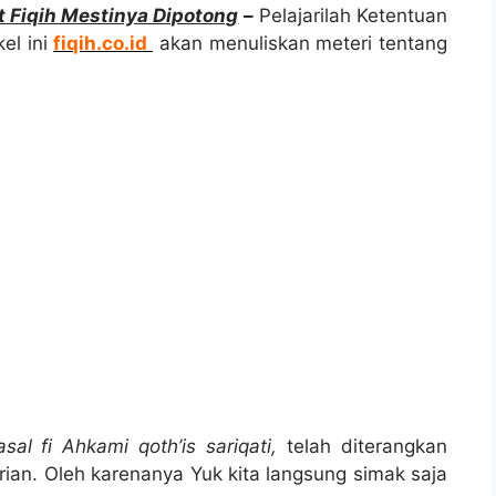
 Fiqih Mestinya Dipotong
–
Pelajarilah Ketentuan
el ini
fiqih.co.id
akan menuliskan meteri tentang
asal fi Ahkami qoth’is sariqati,
telah diterangkan
n. Oleh karenanya Yuk kita langsung simak saja