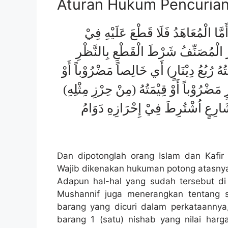
Aturan Hukum Pencuria
َّا الْمُعَاهَدُ فَلَا قَطْعَ عَلَيْهِ فِيْ
َ الْمُصَنِّفُ شَرْطَ الْقَطْعِ بِالنَّظْرِ
هُ رُبُعُ دِيْنَارٍ) أَي خَالِصاً مَضْرُوْباً أَوْ
ٍ مَضْرُوْباً أَوْ قِيْمَتُهُ (مِنْ حِرْزِ مِثْلِهِ
َارِعٍ اُشْتُرِطَ فِيْ إِحْرَازِهِ دَوَامُ
Dan dipotonglah orang Islam dan Kafir
Wajib dikenakan hukuman potong atasnya.
Adapun hal-hal yang sudah tersebut di
Mushannif juga menerangkan tentang 
barang yang dicuri dalam perkataannya,
barang 1 (satu) nishab yang nilai harg