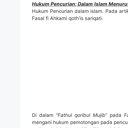
Hukum Pencurian; Dalam Islam Menurut
Hukum Pencurian dalam islam. Pada artik
Fasal fi Ahkami qoth’is sariqati.
Di dalam “
Fathul qoribul Mujib
” pada
F
mengani hukum pemotongan pada pencuria