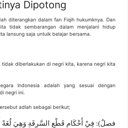
tinya Dipotong
ah diterangkan dalam fan Fiqih hukumknya. Dan
r kita tidak sembarangan dalam menjalani hidup
ita lansung saja untuik belajar bersama.
tidak diberlakukan di negri kita, karena negri kita
egara Indonesia adalah yang sesuai dengan
 negri ini.
ersebut adlah sebagai berikut;
فصلٌ): فِيْ أَحْكَامِ قَطْعِ السَّرِقَةِ وَهِيَ لُغَةً أَخْ