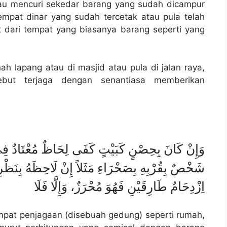
au mencuri sekedar barang yang sudah dicampur
mpat dinar yang sudah tercetak atau pula telah
 dari tempat yang biasanya barang seperti yang
nah lapang atau di masjid atau pula di jalan raya,
ebut terjaga dengan senantiasa memberikan
وَإِنْ كَانَ بِحِصْنٍ كَبَيْتٍ كَفَى لِحَاظٌ مُعْتَادٌ فِيْ 
شَخْصٌ بِقُرْبِهِ بِصَحْرَاءِ مَثَلاً إِنْ لَاحِظَهُ بِنَظْرِهِ
اِزْدِحَامٌ طَارِقَيْنِ فَهُوَ مُحْرَزٌ، وَإِلَّا فَلَا
tempat penjagaan (disebuah gedung) seperti rumah,