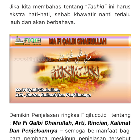
Jika kita membahas tentang “
Tauhid”
ini harus
ekstra hati-hati, sebab khawatir nanti terlalu
jauh dan akan berbahaya.
Demikin Penjelasan ringkas Fiqih.co.id tentang
:
Ma Fi Qalbi Ghairullah, Arti, Rincian, Kalimat
Dan Penjelsannya
–
semoga bermanfaat bagi
para pembaca meskipun penjelasan tersebut