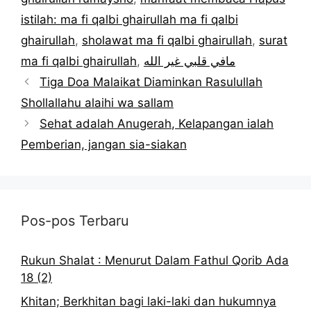
istilah: ma fi qalbi ghairullah ma fi qalbi
ghairullah
,
sholawat ma fi qalbi ghairullah
,
surat
ma fi qalbi ghairullah
,
مافي قلبي غير الله
Tiga Doa Malaikat Diaminkan Rasulullah
Shollallahu alaihi wa sallam
Sehat adalah Anugerah, Kelapangan ialah
Pemberian, jangan sia-siakan
Pos-pos Terbaru
Rukun Shalat : Menurut Dalam Fathul Qorib Ada
18 (2)
Khitan; Berkhitan bagi laki-laki dan hukumnya