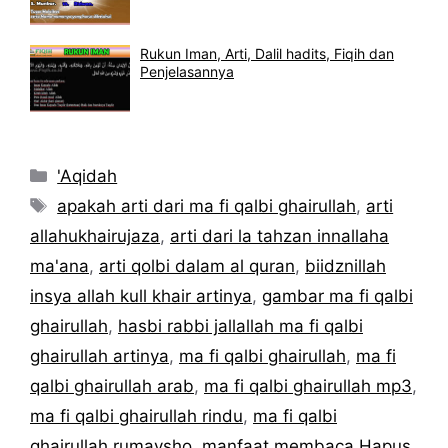
Rukun Iman, Arti, Dalil hadits, Fiqih dan
Penjelasannya
Kategori
'Aqidah
Tag
apakah arti dari ma fi qalbi ghairullah
,
arti
allahukhairujaza
,
arti dari la tahzan innallaha
ma'ana
,
arti qolbi dalam al quran
,
biidznillah
insya allah kull khair artinya
,
gambar ma fi qalbi
ghairullah
,
hasbi rabbi jallallah ma fi qalbi
ghairullah artinya
,
ma fi qalbi ghairullah
,
ma fi
qalbi ghairullah arab
,
ma fi qalbi ghairullah mp3
,
ma fi qalbi ghairullah rindu
,
ma fi qalbi
ghairullah rumaysho
,
manfaat membaca Hapus