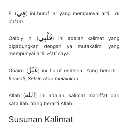
فِي
Fi (
) ini huruf jar yang mempunyai arti :
di
dalam.
قَلْبِي
Qalbiy ini (
) ini adalah kalimat yang
digabungkan dengan ya mutakalim, yang
mempunyai arti:
Hati saya.
غَيْرُ
Ghairu (
) ini huruf ustitsna. Yang berarti :
Kecuali, Selain
atau
melainkan.
الله
Allah (
) ini adalah ikalimat ma’riffat dari
kata ilah. Yang berarti Allah.
Susunan Kalimat