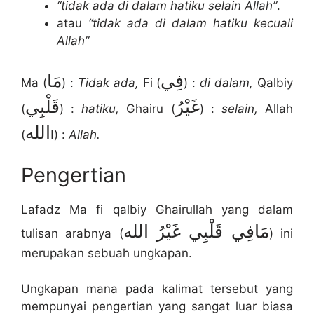
“tidak ada di dalam hatiku selain Allah”
.
atau
“tidak ada di dalam hatiku kecuali
Allah”
فِي
مَا
Ma (
) :
Tidak ada,
Fi (
) :
di dalam,
Qalbiy
غَيْرُ
قَلْبِي
(
) :
hatiku,
Ghairu (
) :
selain,
Allah
الله
(ا
) :
Allah.
Pengertian
Lafadz Ma fi qalbiy Ghairullah yang dalam
مَافِي قَلْبِي غَيْرُ الله
tulisan arabnya (
) ini
merupakan sebuah ungkapan.
Ungkapan mana pada kalimat tersebut yang
mempunyai pengertian yang sangat luar biasa