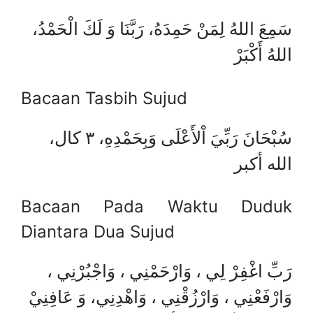
سَمِعَ اللهُ لِمَنْ حَمِدَهُ، رَبَّنَا وَ لَكَ الْحَمْدُ،
اللهُ أَكْبَرْ
Bacaan Tasbih Sujud
سُبْحَانَ رَبِّيَ اْلأَعْلَى وَبِحَمْدِهِ، ٣ كال،
الله أكبر
Bacaan Pada Waktu Duduk
Diantara Dua Sujud
رَبِّ اغْفِرْ لِي ، وَارْحَمْنِي ، وَاجْبُرْنِي ،
وَارْفَعْنِي ، وَارْزُقْنِي ، وَاهْدِنِي، وَ عَافِنِيْ