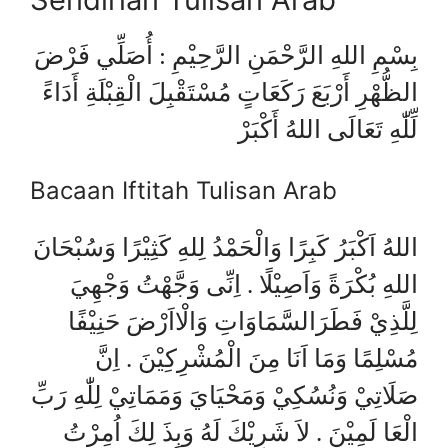
بِسْمِ اللهِ الرَّحْمَنِ الرَّحِيْمِ : أُصَلِّي فَرْضَ
الظُّهْرِ أَرْبَعَ رَكَعَاتٍ مُسْتَقْبِلَ الْقِبْلَةِ أَدَاءً
لِّلّٰهِ تَعَالَى اللهُ أَكْبَرْ
Bacaan Iftitah Tulisan Arab
اللهُ اَكْبَرُ كَبِرًا وَالْحَمْدُ لِلهِ كَثِيْرًا وَسُبْحَانَ
اللهِ بُكْرَةً وَاَصِيْلًا . اِنِّى وَجَّهْتُ وَجْهِيَ
لِلَّذِيْ فَطَرَالسَّمَاوَاتِ وَالْااَرْضَ حَنِيْفًا
مُسْلِمًا وَمَا اَنَا مِنَ الْمُشْرِكِيْنَ . اِنَّ
صَلَاتِيْ وَنُسُكِيْ وَمَحْيَايَ وَمَمَاتِيْ لِلّٰهِ رَبِّ
الْعَا لَمِيْنَ . لاَ شَرِيْكَ لَهُ وَبِذَ لِكَ اُمِرْتُ