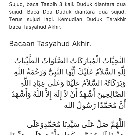
Sujud, baca Tasbih 3 kali. Duduk diantara dua
sujud, Baca Doa Duduk diantara dua sujud.
Terus sujud lagi. Kemudian Duduk Terakhir
baca Tasyahud Akhir.
Bacaan Tasyahud Akhir.
التَّحِيَّاتُ الْمُبَارَكَاتُ الصَّلَوَاتُ الطَّيِّبَاتُ
لِلَّهِ السَّلاَمُ عَلَيْكَ أَيُّهَا النَّبِىُّ وَرَحْمَةُ اللَّهِ
وَبَرَكَاتُهُ السَّلاَمُ عَلَيْنَا وَعَلَى عِبَادِ اللَّهِ
الصَّالِحِينَ أَشْهَدُ أَنْ لاَ إِلَهَ إِلاَّ اللَّهُ وَأَشْهَدُ
أَنَّ مُحَمَّدًا رَسُولُ الله
اللَّهُمَّ صَلِّ عَلَى سَيِّدِنَا مُحَمَّدٍوَعَلَى