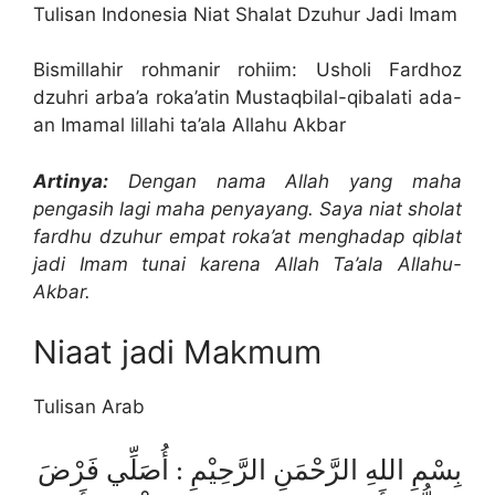
Tulisan Indonesia Niat Shalat Dzuhur Jadi Imam
Bismillahir rohmanir rohiim: Usholi Fardhoz
dzuhri arba’a roka’atin Mustaqbilal-qibalati ada-
an Imamal lillahi ta’ala Allahu Akbar
Artinya:
Dengan nama Allah yang maha
pengasih lagi maha penyayang. Saya niat sholat
fardhu dzuhur empat roka’at menghadap qiblat
jadi Imam tunai karena Allah Ta’ala Allahu-
Akbar.
Niaat jadi Makmum
Tulisan Arab
بِسْمِ اللهِ الرَّحْمَنِ الرَّحِيْمِ : أُصَلِّي فَرْضَ