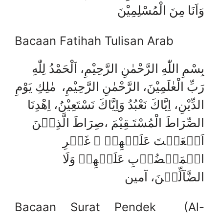
وَاَنَا مِنَ الْمُسْلِمِيْنَ
Bacaan Fatihah Tulisan Arab
بِسْمِ اللّٰهِ الرَّحْمٰنِ الرَّحِيْمِ، اَلْحَمْدُ لِلّٰهِ
رَبِّ الْعٰلَمِيْنَ، الرَّحْمٰنِ الرَّحِيْمِ، مٰلِكِ يَوْمِ
الدِّيْنِ، اِيَّاكَ نَعْبُدُ وَاِيَّاكَ نَسْتَعِيْنُ، اِھْدِنَا
الصِّرَاطَ الْمُسْتَـقِيْمَ ،صِرَاطَ الَّذِيۡنَ
اَنۡعَمۡتَ عَلَيۡهِمۡ ۙ غَيۡرِ
الۡمَغۡضُوۡبِ عَلَيۡهِمۡ وَلَا
الضَّآلِّيۡنَ، آمين
Bacaan Surat Pendek (Al-