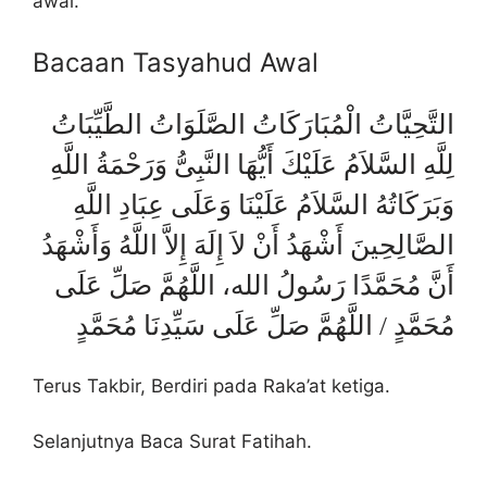
awal.
Bacaan Tasyahud Awal
التَّحِيَّاتُ الْمُبَارَكَاتُ الصَّلَوَاتُ الطَّيِّبَاتُ
لِلَّهِ السَّلاَمُ عَلَيْكَ أَيُّهَا النَّبِىُّ وَرَحْمَةُ اللَّهِ
وَبَرَكَاتُهُ السَّلاَمُ عَلَيْنَا وَعَلَى عِبَادِ اللَّهِ
الصَّالِحِينَ أَشْهَدُ أَنْ لاَ إِلَهَ إِلاَّ اللَّهُ وَأَشْهَدُ
أَنَّ مُحَمَّدًا رَسُولُ الله، اللَّهُمَّ صَلِّ عَلَى
مُحَمَّدٍ / اللَّهُمَّ صَلِّ عَلَى سَيِّدِنَا مُحَمَّدٍ
Terus Takbir, Berdiri pada Raka’at ketiga.
Selanjutnya Baca Surat Fatihah.