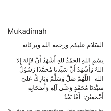
Mukadimah
السّلام عليكم ورحمة الله وبركاته
بِسْمِ اللهِ الحَمْدُ للهِ أَشْهَدُ أَنْ لاإِلهَ إِلا
اللهُ وَأَشْهَدُ أَنَّ سَيِّدَنَا مُحَمَّدًا رَسُوْلُ
الله اللّهُمَّ صَلِّ وَسَلِّمْ وَبَارِكْ عَلىَ
سَيِّدِنَا مُحَمَّدٍ وَعَلَى آلِهِ وَأَصْحَابِهِ
أَجْمَعِيْنَ: أَمَّا بَعْدُ
Puji dan syukur senantiasa kiata panjatkan ke