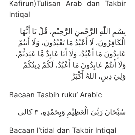
Kafirun)Tulisan Arab dan Takbir
Intiqal
بِسْمِ اللّٰهِ الرَّحْمٰنِ الرَّحِيْمِ، قُلْ يَا أَيُّهَا
الْكَافِرُونَ، لَا أَعْبُدُ مَا تَعْبُدُونَ، وَلَا أَنتُمْ
عَابِدُونَ مَا أَعْبُدُ، وَلَا أَنَا عَابِدٌ مَّا عَبَدتُّمْ،
وَلَا أَنتُمْ عَابِدُونَ مَا أَعْبُدُ، لَكُمْ دِينُكُمْ
وَلِيَ دِينِ، اللهُ أَكْبَرْ
Bacaan Tasbih ruku’ Arabic
سُبْحَانَ رَبِّيَ الْعَظِيْمِ وَبِحَمْدِهِ، ٣ كالي
Bacaan I’tidal dan Takbir Intiqal