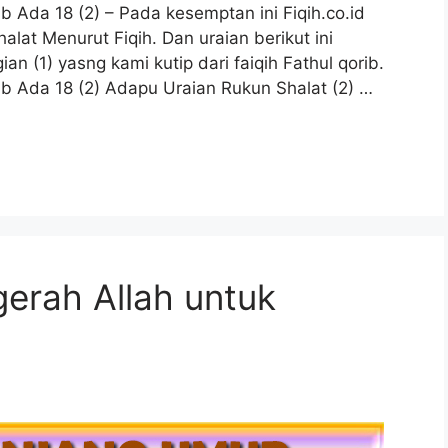
b Ada 18 (2) – Pada kesemptan ini Fiqih.co.id
lat Menurut Fiqih. Dan uraian berikut ini
n (1) yasng kami kutip dari faiqih Fathul qorib.
ib Ada 18 (2) Adapu Uraian Rukun Shalat (2) …
erah Allah untuk