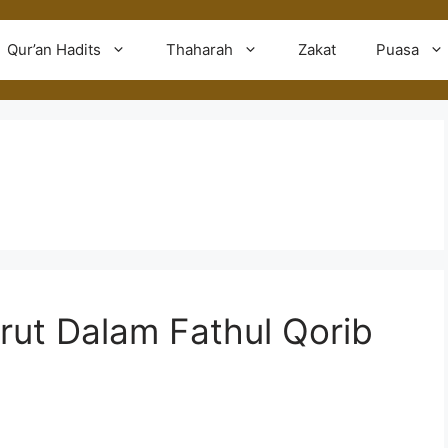
Qur’an Hadits
Thaharah
Zakat
Puasa
rut Dalam Fathul Qorib