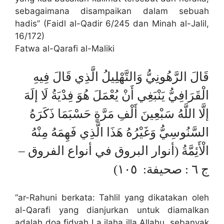
sebagaimana disampaikan dalam sebuah
hadis” (Faidl al-Qadir 6/245 dan Minah al-Jalil,
16/172)
Fatwa al-Qarafi al-Maliki
قَالَ الرَّهُونِيُّ وَالتَّهْلِيلُ الَّذِي قَالَ فِيهِ
الْقَرَافِيُّ يَنْبَغِي أَنْ يُعْمَلَ هُوَ فِدْيَةُ لَا إلَهَ
إلَّا اللَّهُ سَبْعِينَ أَلْفِ مَرَّةٍ حَسْبَمَا ذَكَرَهُ
السَّنُوسِيُّ وَغَيْرُهُ هَذَا الَّذِي فَهِمَهُ مِنْهُ
الْأَئِمَّةُ (أنوار البروق في أنواع الفروق –
ج ٦ : صحيفة: ١٠٥)
“ar-Rahuni berkata: Tahlil yang dikatakan oleh
al-Qarafi yang dianjurkan untuk diamalkan
adalah doa fidyah La ilaha illa Allahu, sebanyak