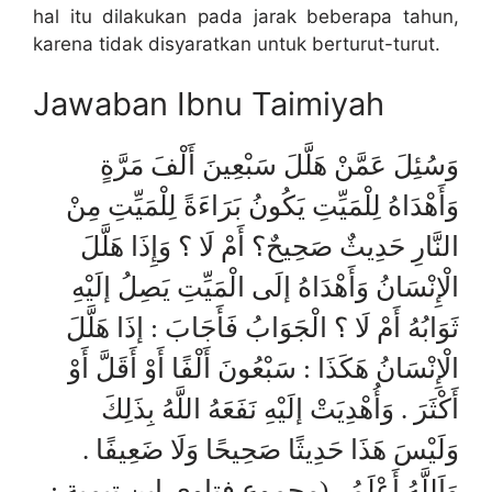
hal itu dilakukan pada jarak beberapa tahun,
karena tidak disyaratkan untuk berturut-turut.
Jawaban Ibnu Taimiyah
وَسُئِلَ عَمَّنْ هَلَّلَ سَبْعِينَ أَلْفَ مَرَّةٍ
وَأَهْدَاهُ لِلْمَيِّتِ يَكُونُ بَرَاءَةً لِلْمَيِّتِ مِنْ
النَّارِ حَدِيثٌ صَحِيحٌ؟ أَمْ لَا ؟ وَإِذَا هَلَّلَ
الْإِنْسَانُ وَأَهْدَاهُ إلَى الْمَيِّتِ يَصِلُ إلَيْهِ
ثَوَابُهُ أَمْ لَا ؟ الْجَوَابُ فَأَجَابَ : إذَا هَلَّلَ
الْإِنْسَانُ هَكَذَا : سَبْعُونَ أَلْفًا أَوْ أَقَلَّ أَوْ
أَكْثَرَ . وَأُهْدِيَتْ إلَيْهِ نَفَعَهُ اللَّهُ بِذَلِكَ
وَلَيْسَ هَذَا حَدِيثًا صَحِيحًا وَلَا ضَعِيفًا .
وَاَللَّهُ أَعْلَمُ . (مجموع فتاوى ابن تيمية :