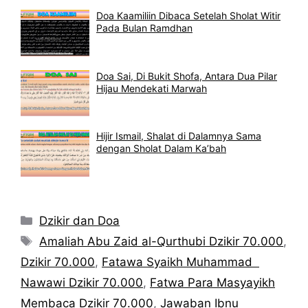
Doa Kaamiliin Dibaca Setelah Sholat Witir
Pada Bulan Ramdhan
Doa Sai, Di Bukit Shofa, Antara Dua Pilar
Hijau Mendekati Marwah
Hijir Ismail, Shalat di Dalamnya Sama
dengan Sholat Dalam Ka’bah
Kategori
Dzikir dan Doa
Tag
Amaliah Abu Zaid al-Qurthubi Dzikir 70.000
,
Dzikir 70.000
,
Fatawa Syaikh Muhammad
Nawawi Dzikir 70.000
,
Fatwa Para Masyayikh
Membaca Dzikir 70.000
,
Jawaban Ibnu