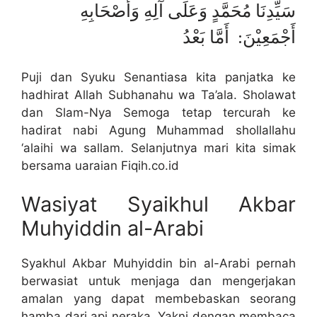
سَيِّدِنَا مُحَمَّدٍ وَعَلَى آلِهِ وَأَصْحَابِهِ
أَجْمَعِيْنَ: أَمَّا بَعْدُ
Puji dan Syuku Senantiasa kita panjatka ke
hadhirat Allah Subhanahu wa Ta’ala. Sholawat
dan Slam-Nya Semoga tetap tercurah ke
hadirat nabi Agung Muhammad shollallahu
‘alaihi wa sallam. Selanjutnya mari kita simak
bersama uaraian Fiqih.co.id
Wasiyat Syaikhul Akbar
Muhyiddin al-Arabi
Syakhul Akbar Muhyiddin bin al-Arabi pernah
berwasiat untuk menjaga dan mengerjakan
amalan yang dapat membebaskan seorang
hamba dari api neraka. Yakni dengan membaca