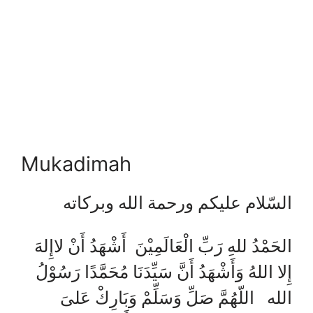
Mukadimah
السّلام عليكم ورحمة الله وبركاته
الحَمْدُ للهِ رَبِّ الْعَالَمِيْنَ أَشْهَدُ أَنْ لاإِلهَ
إِلا اللهُ وَأَشْهَدُ أَنَّ سَيِّدَنَا مُحَمَّدًا رَسُوْلُ
الله اللّهُمَّ صَلِّ وَسَلِّمْ وَبَارِكْ عَلىَ