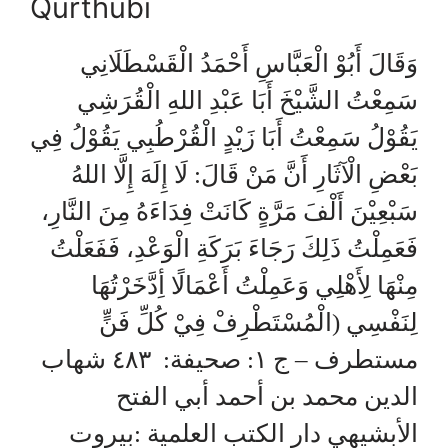
Qurthubi
وَقَالَ أَبُوْ الْعَبَّاسِ أَحْمَدُ الْقَسْطَلَانِي
سَمِعْتُ الشَّيْخَ أَبَا عَبْدِ اللهِ الْقُرَشِي
يَقُوْلُ سَمِعْتُ أَبَا زَيْدٍ الْقُرْطُبِي يَقُوْلُ فِي
بَعْضِ الْآثَارِ أَنَّ مَنْ قَالَ: لَا إِلَهَ إِلَّا اللهُ
سَبْعِيْنَ أَلْفَ مَرَّةٍ كَانَتْ فِدَاءَهُ مِنَ النَّارِ،
فَعَمِلْتُ ذَلِكَ رَجَاءَ بَرَكَةِ الْوَعْدِ، فَفَعَلْتُ
مِنْهَا لِأَهْلِي وَعَمِلْتُ أَعْمَالًا أِدَّخَرْتُهَا
لِنَفْسِي (الْمُسْتَطْرِفْ فِيْ كُلِّ فَنٍّ
مستطرف – ج ١: صحيفة: ٤٨٣ شهاب
الدين محمد بن أحمد أبي الفتح
الأبشيهي دار الكتب العلمية :بيروت