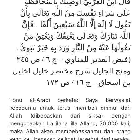
قال ابْنُ الْعَرَبِيِّ أُوصِيك بِالْمُحَافَظَةِ
عَلَى شِرَاءِ نَفْسِك مِنْ اللَّهِ تَعَالَى بِأَنْ
تَقُولَ لَا إلَهَ إلَّا اللَّهُ سَبْعِينَ أَلْفًا ، فَإِنَّ
اللَّهَ تَبَارَكَ وَتَعَالَى يَعْتِقُكَ وَيَعْتِقُ مَنْ
تَقُولُهَا عَنْهُ مِنْ النَّارِ وَرَدَ بِهِ خَبَرٌ نَبَوِيٌّ .
(فيض القدير للمناوي – ج ٦ / ص ٢٤٥
ومنح الجليل شرح مختصر خليل لخليل
بن اسحاق – ج ١٦ / ص ١٧٢
“Ibnu al-Arabi berkata: Saya berwasiat
kepadamu untuk terus ‘membeli dirimu’ dari
Allah (dibebaskan dari siksa) dengan
mengucapkan La ilaha illa Allahu, 70.000 kali,
maka Allah akan membebaskanmu dan orang
yang kau bacakan kalimat tersebut dari neraka,