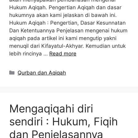
Hukum Aqiqah. Pengertian Aqiqah dan dasar
hukumnya akan kami jelaskan di bawah ini.
Hukum Aqiqah : Pengertian, Dasar Kesunnatan
Dan Ketentuannya Penjelasan mengenai hukum
aqiqah pada artikel ini kami mengutip yakni
menuqil dari Kifayatul-Akhyar. Kemudian untuk
lebih rincinya …
Read more
Kategori
Qurban dan Aqiqah
Mengaqiqahi diri
sendiri : Hukum, Fiqih
dan Penjelasannya