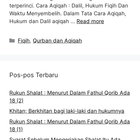
terperinci. Cara Aqiqah : Dalil, Hukum Fiqih Dan
Waktu Menyembelih. Dalam Tata Cara Aqiqah,
Hukum dan Dalil aqiqah …
Read more
Kategori
Fiqih
,
Qurban dan Aqiqah
Pos-pos Terbaru
Rukun Shalat : Menurut Dalam Fathul Qorib Ada
18 (2)
Khitan; Berkhitan bagi laki-laki dan hukumnya
Rukun Shalat : Menurut Dalam Fathul Qorib Ada
18 (1)
Syarat Sebelum Mengerjakan Shalat Itu Ada