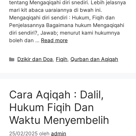
tentang Mengaqiqahi diri snediri. Lebih jelasnya
mari kit abaca uaraiannya di bwah ini.
Mengaqiqahi diri sendiri : Hukum, Fiqih dan
Penjelasannya Bagaimana hukum Mengaqiqahi
diri sendiri?, Jawab; menurut kami hukumnya
boleh dan …
Read more
Kategori
Dzikir dan Doa
,
Fiqih
,
Qurban dan Aqiqah
Cara Aqiqah : Dalil,
Hukum Fiqih Dan
Waktu Menyembelih
25/02/2025
oleh
admin