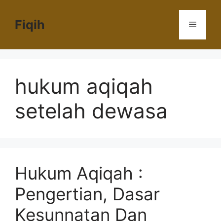
Langsung
ke
Fiqih
Menu
isi
hukum aqiqah
setelah dewasa
Hukum Aqiqah :
Pengertian, Dasar
Kesunnatan Dan